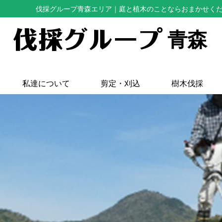
伐採グループ青森エリア
｜庭と植木のことならおまかせく
青森
私達について
剪定・刈込
樹木伐採