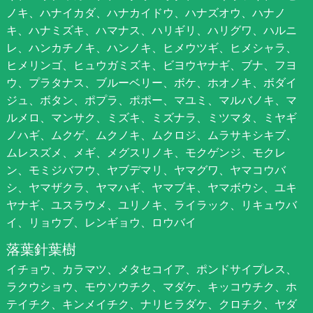
ノキ、ハナイカダ、ハナカイドウ、ハナズオウ、ハナノ
キ、ハナミズキ、ハマナス、ハリギリ、ハリグワ、ハルニ
レ、ハンカチノキ、ハンノキ、ヒメウツギ、ヒメシャラ、
ヒメリンゴ、ヒュウガミズキ、ビヨウヤナギ、ブナ、フヨ
ウ、プラタナス、ブルーベリー、ボケ、ホオノキ、ボダイ
ジュ、ボタン、ポプラ、ポポー、マユミ、マルバノキ、マ
ルメロ、マンサク、ミズキ、ミズナラ、ミツマタ、ミヤギ
ノハギ、ムクゲ、ムクノキ、ムクロジ、ムラサキシキブ、
ムレスズメ、メギ、メグスリノキ、モクゲンジ、モクレ
ン、モミジバフウ、ヤブデマリ、ヤマグワ、ヤマコウバ
シ、ヤマザクラ、ヤマハギ、ヤマブキ、ヤマボウシ、ユキ
ヤナギ、ユスラウメ、ユリノキ、ライラック、リキュウバ
イ、リョウブ、レンギョウ、ロウバイ
落葉針葉樹
イチョウ、カラマツ、メタセコイア、ポンドサイプレス、
ラクウショウ、モウソウチク、マダケ、キッコウチク、ホ
テイチク、キンメイチク、ナリヒラダケ、クロチク、ヤダ