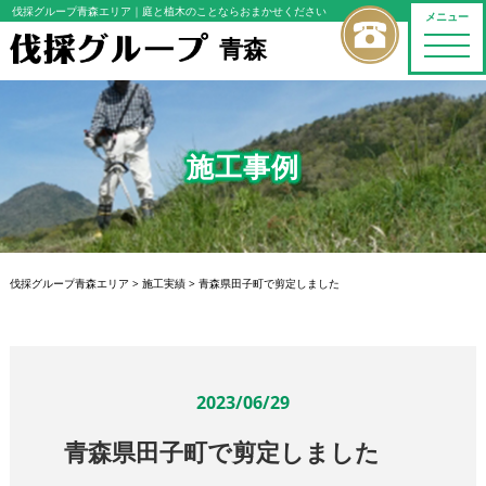
伐採グループ青森エリア
｜庭と植木のことならおまかせください
メニュー
青森
toggle
naviga
施工事例
伐採グループ青森エリア
>
施工実績
>
青森県田子町で剪定しました
2023/06/29
青森県田子町で剪定しました