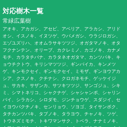
対応樹木一覧
常緑広葉樹
アオキ、アカガシ、アセビ、アベリア、アラカシ、アリド
オシ、イスノキ、イヌツゲ、ウバメガシ、ウラジロガシ、
エゾユズリハ、オオムラサキツツジ、オガタマノキ、オタ
フクナンテン、オリーブ、カクレミノ、カゴノキ、カナメ
モチ、カラタチバナ、カラタネオガタマ、カンツバキ、キ
ョウチクトウ、キリシマツツジ、ギンバイカ、キンメツ
ゲ、キンモクセイ、ギンモクセイ、ミモザ、ギンヨウアカ
シア、クスノキ、クチナシ、クロガネモチ、ゲッケイジ
ュ、サカキ、サザンカ、サツキツツジ、サンゴジュ、シキ
ミ、シマトネリコ、シャクナゲ、シャシャンポ、シャリン
バイ、シラカシ、シロダモ、ジンチョウゲ、スダジイ、セ
イヨウバクチノキ、センリョウ、ソヨゴ、タイサンボク、
タチカンツバキ、タブノキ、タラヨウ、チャノキ、ツゲ、
トウネズミモチ、トキワマンサク、トベラ、ナナミノキ、