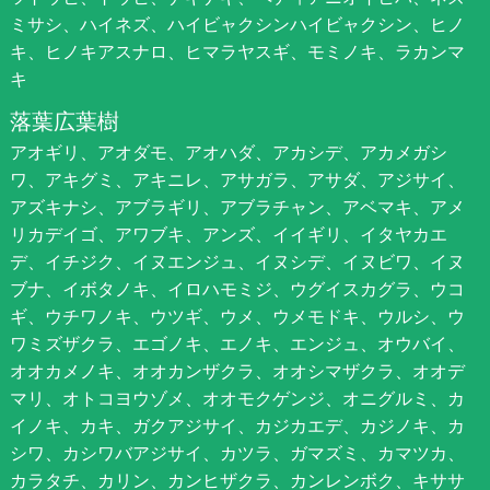
ミサシ、ハイネズ、ハイビャクシンハイビャクシン、ヒノ
キ、ヒノキアスナロ、ヒマラヤスギ、モミノキ、ラカンマ
キ
落葉広葉樹
アオギリ、アオダモ、アオハダ、アカシデ、アカメガシ
ワ、アキグミ、アキニレ、アサガラ、アサダ、アジサイ、
アズキナシ、アブラギリ、アブラチャン、アベマキ、アメ
リカデイゴ、アワブキ、アンズ、イイギリ、イタヤカエ
デ、イチジク、イヌエンジュ、イヌシデ、イヌビワ、イヌ
ブナ、イボタノキ、イロハモミジ、ウグイスカグラ、ウコ
ギ、ウチワノキ、ウツギ、ウメ、ウメモドキ、ウルシ、ウ
ワミズザクラ、エゴノキ、エノキ、エンジュ、オウバイ、
オオカメノキ、オオカンザクラ、オオシマザクラ、オオデ
マリ、オトコヨウゾメ、オオモクゲンジ、オニグルミ、カ
イノキ、カキ、ガクアジサイ、カジカエデ、カジノキ、カ
シワ、カシワバアジサイ、カツラ、ガマズミ、カマツカ、
カラタチ、カリン、カンヒザクラ、カンレンボク、キササ