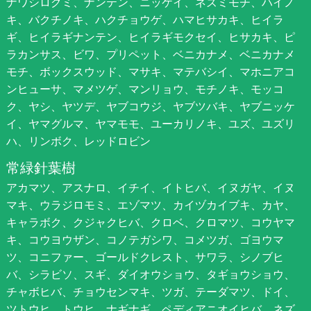
ナワシログミ、ナンテン、ニッケイ、ネズミモチ、ハイノ
キ、バクチノキ、ハクチョウゲ、ハマヒサカキ、ヒイラ
ギ、ヒイラギナンテン、ヒイラギモクセイ、ヒサカキ、ピ
ラカンサス、ビワ、プリペット、ベニカナメ、ベニカナメ
モチ、ボックスウッド、マサキ、マテバシイ、マホニアコ
ンヒューサ、マメツゲ、マンリョウ、モチノキ、モッコ
ク、ヤシ、ヤツデ、ヤブコウジ、ヤブツバキ、ヤブニッケ
イ、ヤマグルマ、ヤマモモ、ユーカリノキ、ユズ、ユズリ
ハ、リンボク、レッドロビン
常緑針葉樹
アカマツ、アスナロ、イチイ、イトヒバ、イヌガヤ、イヌ
マキ、ウラジロモミ、エゾマツ、カイヅカイブキ、カヤ、
キャラボク、クジャクヒバ、クロベ、クロマツ、コウヤマ
キ、コウヨウザン、コノテガシワ、コメツガ、ゴヨウマ
ツ、コニファー、ゴールドクレスト、サワラ、シノブヒ
バ、シラビソ、スギ、ダイオウショウ、タギョウショウ、
チャボヒバ、チョウセンマキ、ツガ、テーダマツ、ドイ、
ツトウヒ、トウヒ、ナギナギ、ペディアニオイヒバ、ネズ