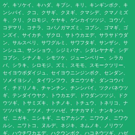
ゲ、キソケイ、キハダ、キブシ、キリ、キンギンボク、キ
ンシバイ、クコ、クサギ、クヌギ、クマシデ、クマノミズ
キ、クリ、クロモジ、ケヤキ、ゲンカイツツジ、コウゾ、
コデマリ、コナラ、コバノガマズミ、コブシ、ゴマギ、ゴ
ンズイ、サイカチ、ザクロ、サトウカエデ、サラサドウダ
ン、サルスベリ、サワグルミ、サワフタギ、サンザシ、サ
ンシュユ、サンショウ、シジミバナ、シダレヤナギ、シデ
コブシ、シナノキ、シモツケ、ジューンベリー、シラカ
バ、シラキ、シロモジ、ズミ、スモモ、スモークツリー、
セイヨウボダイジュ、セイヨウニンジンボク、センダン、
ソメイヨシノ、タイワンフウ、タニウツギ、ダンコウバ
イ、チドリノキ、チャンチン、チンシバイ、ツクバネウツ
ギ、テンダイウヤク、トウカエデ、ドウダンツツジ、ドク
ウツギ、トサミズキ、トチノキ、トチュウ、トネリコ、ナ
ツツバキ、ナツメ、ナツハゼ、ナナカマド、ナンキンハ
ゼ、ニガキ、ニシキギ、ニセアカシア、ニワウメ、ニワウ
ルシ、ニワトコ、ヌルデ、ネジキ、ネムノキ、ノリウツ
ギ、ハウチワカエデ、ハクウンボク、ハコネウツギ、ハゼ