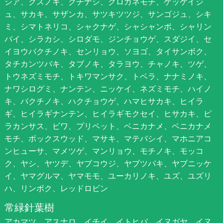
シア、クスノキ、クチナシ、クロガネモチ、ゲッケイジ
ュ、サカキ、サザンカ、サツキツツジ、サンゴジュ、シキ
ミ、シマトネリコ、シャクナゲ、シャシャンポ、シャリン
バイ、シラカシ、シロダモ、ジンチョウゲ、スダジイ、セ
イヨウバクチノキ、センリョウ、ソヨゴ、タイサンボク、
タチカンツバキ、タブノキ、タラヨウ、チャノキ、ツゲ、
トウネズミモチ、トキワマンサク、トベラ、ナナミノキ、
ナワシログミ、ナンテン、ニッケイ、ネズミモチ、ハイノ
キ、バクチノキ、ハクチョウゲ、ハマヒサカキ、ヒイラ
ギ、ヒイラギナンテン、ヒイラギモクセイ、ヒサカキ、ピ
ラカンサス、ビワ、プリペット、ベニカナメ、ベニカナメ
モチ、ボックスウッド、マサキ、マテバシイ、マホニアコ
ンヒューサ、マメツゲ、マンリョウ、モチノキ、モッコ
ク、ヤシ、ヤツデ、ヤブコウジ、ヤブツバキ、ヤブニッケ
イ、ヤマグルマ、ヤマモモ、ユーカリノキ、ユズ、ユズリ
ハ、リンボク、レッドロビン
常緑針葉樹
アカマツ、アスナロ、イチイ、イトヒバ、イヌガヤ、イヌ