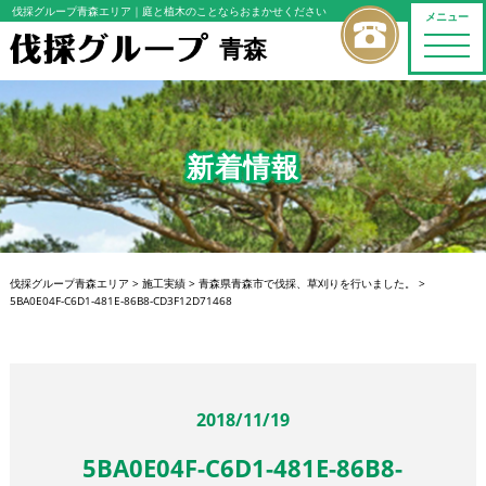
伐採グループ青森エリア
｜庭と植木のことならおまかせください
メニュー
青森
toggle
naviga
新着情報
伐採グループ青森エリア
>
施工実績
>
青森県青森市で伐採、草刈りを行いました。
>
5BA0E04F-C6D1-481E-86B8-CD3F12D71468
2018/11/19
5BA0E04F-C6D1-481E-86B8-