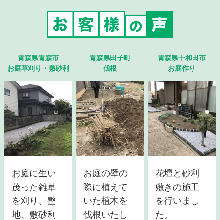
青森県青森市
青森県田子町
青森県十和田市
お庭草刈り・敷砂利
伐根
お庭作り
お庭に生い
お庭の壁の
花壇と砂利
茂った雑草
際に植えて
敷きの施工
を刈り、整
いた植木を
を行いまし
地、敷砂利
伐根いたし
た。