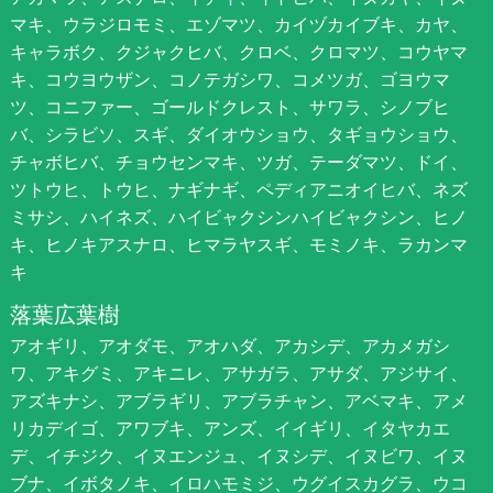
マキ、ウラジロモミ、エゾマツ、カイヅカイブキ、カヤ、
キャラボク、クジャクヒバ、クロベ、クロマツ、コウヤマ
キ、コウヨウザン、コノテガシワ、コメツガ、ゴヨウマ
ツ、コニファー、ゴールドクレスト、サワラ、シノブヒ
バ、シラビソ、スギ、ダイオウショウ、タギョウショウ、
チャボヒバ、チョウセンマキ、ツガ、テーダマツ、ドイ、
ツトウヒ、トウヒ、ナギナギ、ペディアニオイヒバ、ネズ
ミサシ、ハイネズ、ハイビャクシンハイビャクシン、ヒノ
キ、ヒノキアスナロ、ヒマラヤスギ、モミノキ、ラカンマ
キ
落葉広葉樹
アオギリ、アオダモ、アオハダ、アカシデ、アカメガシ
ワ、アキグミ、アキニレ、アサガラ、アサダ、アジサイ、
アズキナシ、アブラギリ、アブラチャン、アベマキ、アメ
リカデイゴ、アワブキ、アンズ、イイギリ、イタヤカエ
デ、イチジク、イヌエンジュ、イヌシデ、イヌビワ、イヌ
ブナ、イボタノキ、イロハモミジ、ウグイスカグラ、ウコ