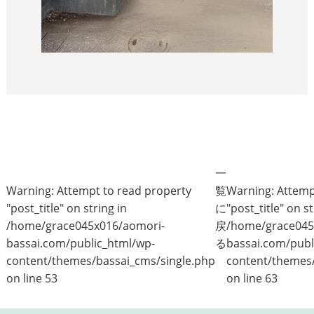
一
Warning
: Attempt to read property
覧
Warning
: Attem
"post_title" on string in
に
"post_title" on st
/home/grace045x016/aomori-
戻
/home/grace045
bassai.com/public_html/wp-
る
bassai.com/publ
content/themes/bassai_cms/single.php
content/themes/
on line
53
on line
63