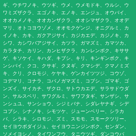
ギ、ウチワノキ、ウツギ、ウメ、ウメモドキ、ウルシ、ウ
ワミズザクラ、エゴノキ、エノキ、エンジュ、オウバイ、
オオカメノキ、オオカンザクラ、オオシマザクラ、オオデ
マリ、オトコヨウゾメ、オオモクゲンジ、オニグルミ、カ
イノキ、カキ、ガクアジサイ、カジカエデ、カジノキ、カ
シワ、カシワバアジサイ、カツラ、ガマズミ、カマツカ、
カラタチ、カリン、カンヒザクラ、カンレンボク、キササ
ゲ、キソケイ、キハダ、キブシ、キリ、キンギンボク、キ
ンシバイ、クコ、クサギ、クヌギ、クマシデ、クマノミズ
キ、クリ、クロモジ、ケヤキ、ゲンカイツツジ、コウゾ、
コデマリ、コナラ、コバノガマズミ、コブシ、ゴマギ、ゴ
ンズイ、サイカチ、ザクロ、サトウカエデ、サラサドウダ
ン、サルスベリ、サワグルミ、サワフタギ、サンザシ、サ
ンシュユ、サンショウ、シジミバナ、シダレヤナギ、シデ
コブシ、シナノキ、シモツケ、ジューンベリー、シラカ
バ、シラキ、シロモジ、ズミ、スモモ、スモークツリー、
セイヨウボダイジュ、セイヨウニンジンボク、センダン、
ソメイヨシノ、タイワンフウ、タニウツギ、ダンコウバ