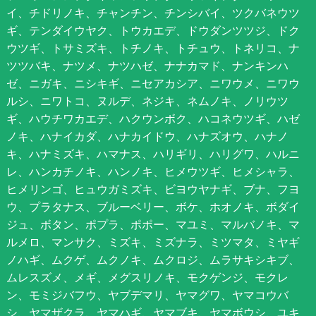
イ、チドリノキ、チャンチン、チンシバイ、ツクバネウツ
ギ、テンダイウヤク、トウカエデ、ドウダンツツジ、ドク
ウツギ、トサミズキ、トチノキ、トチュウ、トネリコ、ナ
ツツバキ、ナツメ、ナツハゼ、ナナカマド、ナンキンハ
ゼ、ニガキ、ニシキギ、ニセアカシア、ニワウメ、ニワウ
ルシ、ニワトコ、ヌルデ、ネジキ、ネムノキ、ノリウツ
ギ、ハウチワカエデ、ハクウンボク、ハコネウツギ、ハゼ
ノキ、ハナイカダ、ハナカイドウ、ハナズオウ、ハナノ
キ、ハナミズキ、ハマナス、ハリギリ、ハリグワ、ハルニ
レ、ハンカチノキ、ハンノキ、ヒメウツギ、ヒメシャラ、
ヒメリンゴ、ヒュウガミズキ、ビヨウヤナギ、ブナ、フヨ
ウ、プラタナス、ブルーベリー、ボケ、ホオノキ、ボダイ
ジュ、ボタン、ポプラ、ポポー、マユミ、マルバノキ、マ
ルメロ、マンサク、ミズキ、ミズナラ、ミツマタ、ミヤギ
ノハギ、ムクゲ、ムクノキ、ムクロジ、ムラサキシキブ、
ムレスズメ、メギ、メグスリノキ、モクゲンジ、モクレ
ン、モミジバフウ、ヤブデマリ、ヤマグワ、ヤマコウバ
シ、ヤマザクラ、ヤマハギ、ヤマブキ、ヤマボウシ、ユキ