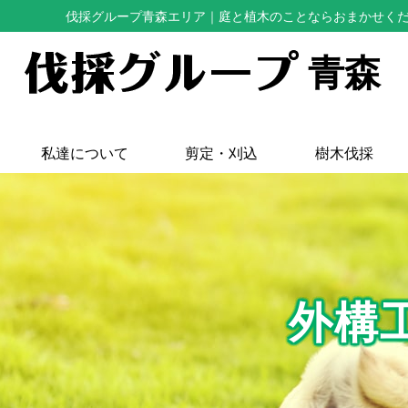
伐採グループ青森エリア
｜庭と植木のことならおまかせく
青森
私達について
剪定・刈込
樹木伐採
外構