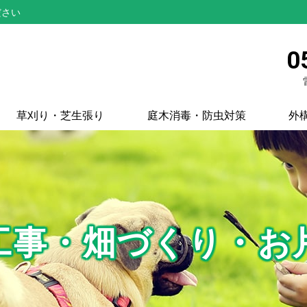
ださい
0
草刈り・芝生張り
庭木消毒・防虫対策
外
工事・畑づくり・お