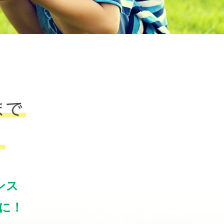
ンス
に！