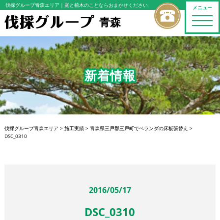
伐採グループ青森エリア
｜庭と植木のことならおまかせください
メニュー
青森
toggle
naviga
新着情報
伐採グループ青森エリア
>
施工実績
>
青森県三戸郡三戸町でベランダの床板張替え
>
DSC_0310
2016/05/17
DSC_0310