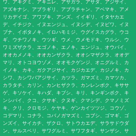
ワ、アキグミ、アキニレ、アサガラ、アサダ、アジサイ、
アズキナシ、アブラギリ、アブラチャン、アベマキ、アメ
リカデイゴ、アワブキ、アンズ、イイギリ、イタヤカエ
デ、イチジク、イヌエンジュ、イヌシデ、イヌビワ、イヌ
ブナ、イボタノキ、イロハモミジ、ウグイスカグラ、ウコ
ギ、ウチワノキ、ウツギ、ウメ、ウメモドキ、ウルシ、ウ
ワミズザクラ、エゴノキ、エノキ、エンジュ、オウバイ、
オオカメノキ、オオカンザクラ、オオシマザクラ、オオデ
マリ、オトコヨウゾメ、オオモクゲンジ、オニグルミ、カ
イノキ、カキ、ガクアジサイ、カジカエデ、カジノキ、カ
シワ、カシワバアジサイ、カツラ、ガマズミ、カマツカ、
カラタチ、カリン、カンヒザクラ、カンレンボク、キササ
ゲ、キソケイ、キハダ、キブシ、キリ、キンギンボク、キ
ンシバイ、クコ、クサギ、クヌギ、クマシデ、クマノミズ
キ、クリ、クロモジ、ケヤキ、ゲンカイツツジ、コウゾ、
コデマリ、コナラ、コバノガマズミ、コブシ、ゴマギ、ゴ
ンズイ、サイカチ、ザクロ、サトウカエデ、サラサドウダ
ン、サルスベリ、サワグルミ、サワフタギ、サンザシ、サ