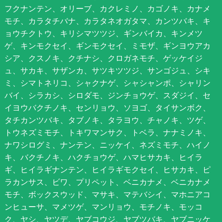
フクナンテン、オリーブ、カクレミノ、カゴノキ、カナメ
モチ、カラタチバナ、カラタネオガタマ、カンツバキ、キ
ョウチクトウ、キリシマツツジ、ギンバイカ、キンメツ
ゲ、キンモクセイ、ギンモクセイ、ミモザ、ギンヨウアカ
シア、クスノキ、クチナシ、クロガネモチ、ゲッケイジ
ュ、サカキ、サザンカ、サツキツツジ、サンゴジュ、シキ
ミ、シマトネリコ、シャクナゲ、シャシャンポ、シャリン
バイ、シラカシ、シロダモ、ジンチョウゲ、スダジイ、セ
イヨウバクチノキ、センリョウ、ソヨゴ、タイサンボク、
タチカンツバキ、タブノキ、タラヨウ、チャノキ、ツゲ、
トウネズミモチ、トキワマンサク、トベラ、ナナミノキ、
ナワシログミ、ナンテン、ニッケイ、ネズミモチ、ハイノ
キ、バクチノキ、ハクチョウゲ、ハマヒサカキ、ヒイラ
ギ、ヒイラギナンテン、ヒイラギモクセイ、ヒサカキ、ピ
ラカンサス、ビワ、プリペット、ベニカナメ、ベニカナメ
モチ、ボックスウッド、マサキ、マテバシイ、マホニアコ
ンヒューサ、マメツゲ、マンリョウ、モチノキ、モッコ
ク、ヤシ、ヤツデ、ヤブコウジ、ヤブツバキ、ヤブニッケ