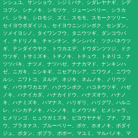
ンシュユ、サンショウ、シジミバナ、シダレヤナギ、シデ
コブシ、シナノキ、シモツケ、ジューンベリー、シラカ
バ、シラキ、シロモジ、ズミ、スモモ、スモークツリー、
セイヨウボダイジュ、セイヨウニンジンボク、センダン、
ソメイヨシノ、タイワンフウ、タニウツギ、ダンコウバ
イ、チドリノキ、チャンチン、チンシバイ、ツクバネウツ
ギ、テンダイウヤク、トウカエデ、ドウダンツツジ、ドク
ウツギ、トサミズキ、トチノキ、トチュウ、トネリコ、ナ
ツツバキ、ナツメ、ナツハゼ、ナナカマド、ナンキンハ
ゼ、ニガキ、ニシキギ、ニセアカシア、ニワウメ、ニワウ
ルシ、ニワトコ、ヌルデ、ネジキ、ネムノキ、ノリウツ
ギ、ハウチワカエデ、ハクウンボク、ハコネウツギ、ハゼ
ノキ、ハナイカダ、ハナカイドウ、ハナズオウ、ハナノ
キ、ハナミズキ、ハマナス、ハリギリ、ハリグワ、ハルニ
レ、ハンカチノキ、ハンノキ、ヒメウツギ、ヒメシャラ、
ヒメリンゴ、ヒュウガミズキ、ビヨウヤナギ、ブナ、フヨ
ウ、プラタナス、ブルーベリー、ボケ、ホオノキ、ボダイ
ジュ、ボタン、ポプラ、ポポー、マユミ、マルバノキ、マ