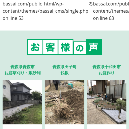
bassai.com/public_html/wp-
る
bassai.com/publ
content/themes/bassai_cms/single.php
content/themes/
on line
53
on line
63
青森県青森市
青森県田子町
青森県十和田市
お庭草刈り・敷砂利
伐根
お庭作り