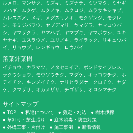
ルメロ、マンサク、ミズキ、ミズナラ、ミツマタ、ミヤギ
ノハギ、ムクゲ、ムクノキ、ムクロジ、ムラサキシキブ、
ムレスズメ、メギ、メグスリノキ、モクゲンジ、モクレ
ン、モミジバフウ、ヤブデマリ、ヤマグワ、ヤマコウバ
シ、ヤマザクラ、ヤマハギ、ヤマブキ、ヤマボウシ、ユキ
ヤナギ、ユスラウメ、ユリノキ、ライラック、リキュウバ
イ、リョウブ、レンギョウ、ロウバイ
落葉針葉樹
イチョウ、カラマツ、メタセコイア、ポンドサイプレス、
ラクウショウ、モウソウチク、マダケ、キッコウチク、ホ
テイチク、キンメイチク、ナリヒラダケ、クロチク、ヤダ
ケ、クマザサ、オカメザサ、チゴザサ、オロシマチク
サイトマップ
TOP
私達について
剪定・刈込
樹木伐採
草刈り・芝生張り
庭木消毒・防虫対策
外構工事・片付け
施工事例
新着情報