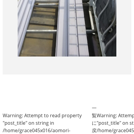
一
Warning
: Attempt to read property
覧
Warning
: Attem
"post_title" on string in
に
"post_title" on st
/home/grace045x016/aomori-
戻
/home/grace045