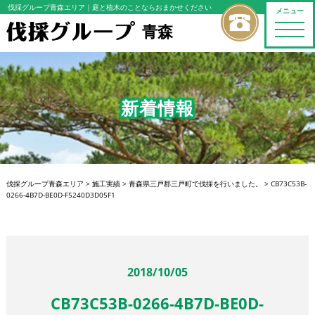
伐採グループ青森エリア
｜庭と植木のことならおまかせください
メニュー
青森
toggle
naviga
新着情報
伐採グループ青森エリア
>
施工実績
>
青森県三戸郡三戸町で伐採を行いました。
>
CB73C53B-
0266-4B7D-BE0D-F5240D3D05F1
2018/10/05
CB73C53B-0266-4B7D-BE0D-