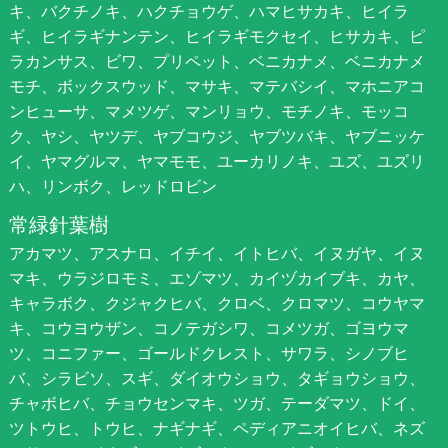
キ、バクチノキ、ハクチョウゲ、ハマヒサカキ、ヒイラ
ギ、ヒイラギナンテン、ヒイラギモクセイ、ヒサカキ、ピ
ラカンサス、ビワ、プリペット、ベニカナメ、ベニカナメ
モチ、ボックスウッド、マサキ、マテバシイ、マホニアコ
ンヒューサ、マメツゲ、マンリョウ、モチノキ、モッコ
ク、ヤシ、ヤツデ、ヤブコウジ、ヤブツバキ、ヤブニッケ
イ、ヤマグルマ、ヤマモモ、ユーカリノキ、ユズ、ユズリ
ハ、リンボク、レッドロビン
常緑針葉樹
アカマツ、アスナロ、イチイ、イトヒバ、イヌガヤ、イヌ
マキ、ウラジロモミ、エゾマツ、カイヅカイブキ、カヤ、
キャラボク、クジャクヒバ、クロベ、クロマツ、コウヤマ
キ、コウヨウザン、コノテガシワ、コメツガ、ゴヨウマ
ツ、コニファー、ゴールドクレスト、サワラ、シノブヒ
バ、シラビソ、スギ、ダイオウショウ、タギョウショウ、
チャボヒバ、チョウセンマキ、ツガ、テーダマツ、ドイ、
ツトウヒ、トウヒ、ナギナギ、ペディアニオイヒバ、ネズ