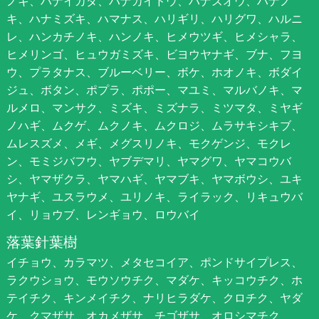
ノキ、ハナイカダ、ハナカイドウ、ハナズオウ、ハナノ
キ、ハナミズキ、ハマナス、ハリギリ、ハリグワ、ハルニ
レ、ハンカチノキ、ハンノキ、ヒメウツギ、ヒメシャラ、
ヒメリンゴ、ヒュウガミズキ、ビヨウヤナギ、ブナ、フヨ
ウ、プラタナス、ブルーベリー、ボケ、ホオノキ、ボダイ
ジュ、ボタン、ポプラ、ポポー、マユミ、マルバノキ、マ
ルメロ、マンサク、ミズキ、ミズナラ、ミツマタ、ミヤギ
ノハギ、ムクゲ、ムクノキ、ムクロジ、ムラサキシキブ、
ムレスズメ、メギ、メグスリノキ、モクゲンジ、モクレ
ン、モミジバフウ、ヤブデマリ、ヤマグワ、ヤマコウバ
シ、ヤマザクラ、ヤマハギ、ヤマブキ、ヤマボウシ、ユキ
ヤナギ、ユスラウメ、ユリノキ、ライラック、リキュウバ
イ、リョウブ、レンギョウ、ロウバイ
落葉針葉樹
イチョウ、カラマツ、メタセコイア、ポンドサイプレス、
ラクウショウ、モウソウチク、マダケ、キッコウチク、ホ
テイチク、キンメイチク、ナリヒラダケ、クロチク、ヤダ
ケ、クマザサ、オカメザサ、チゴザサ、オロシマチク