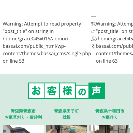
一
Warning
: Attempt to read property
覧
Warning
: Attem
"post_title" on string in
に
"post_title" on st
/home/grace045x016/aomori-
戻
/home/grace045
bassai.com/public_html/wp-
る
bassai.com/publ
content/themes/bassai_cms/single.php
content/themes/
on line
53
on line
63
青森県青森市
青森県田子町
青森県十和田市
お庭草刈り・敷砂利
伐根
お庭作り