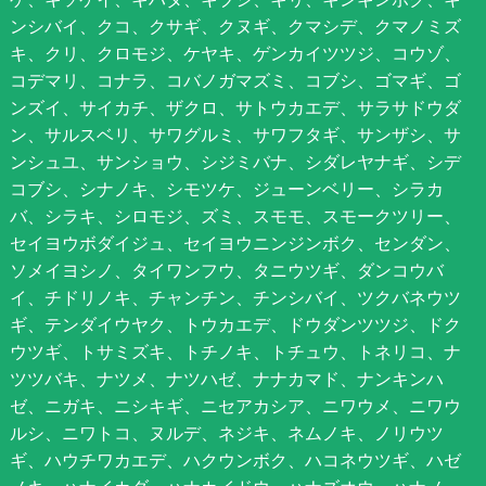
ンシバイ、クコ、クサギ、クヌギ、クマシデ、クマノミズ
キ、クリ、クロモジ、ケヤキ、ゲンカイツツジ、コウゾ、
コデマリ、コナラ、コバノガマズミ、コブシ、ゴマギ、ゴ
ンズイ、サイカチ、ザクロ、サトウカエデ、サラサドウダ
ン、サルスベリ、サワグルミ、サワフタギ、サンザシ、サ
ンシュユ、サンショウ、シジミバナ、シダレヤナギ、シデ
コブシ、シナノキ、シモツケ、ジューンベリー、シラカ
バ、シラキ、シロモジ、ズミ、スモモ、スモークツリー、
セイヨウボダイジュ、セイヨウニンジンボク、センダン、
ソメイヨシノ、タイワンフウ、タニウツギ、ダンコウバ
イ、チドリノキ、チャンチン、チンシバイ、ツクバネウツ
ギ、テンダイウヤク、トウカエデ、ドウダンツツジ、ドク
ウツギ、トサミズキ、トチノキ、トチュウ、トネリコ、ナ
ツツバキ、ナツメ、ナツハゼ、ナナカマド、ナンキンハ
ゼ、ニガキ、ニシキギ、ニセアカシア、ニワウメ、ニワウ
ルシ、ニワトコ、ヌルデ、ネジキ、ネムノキ、ノリウツ
ギ、ハウチワカエデ、ハクウンボク、ハコネウツギ、ハゼ