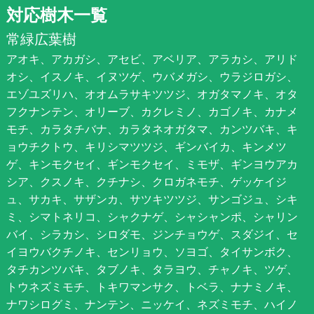
対応樹木一覧
常緑広葉樹
アオキ、アカガシ、アセビ、アベリア、アラカシ、アリド
オシ、イスノキ、イヌツゲ、ウバメガシ、ウラジロガシ、
エゾユズリハ、オオムラサキツツジ、オガタマノキ、オタ
フクナンテン、オリーブ、カクレミノ、カゴノキ、カナメ
モチ、カラタチバナ、カラタネオガタマ、カンツバキ、キ
ョウチクトウ、キリシマツツジ、ギンバイカ、キンメツ
ゲ、キンモクセイ、ギンモクセイ、ミモザ、ギンヨウアカ
シア、クスノキ、クチナシ、クロガネモチ、ゲッケイジ
ュ、サカキ、サザンカ、サツキツツジ、サンゴジュ、シキ
ミ、シマトネリコ、シャクナゲ、シャシャンポ、シャリン
バイ、シラカシ、シロダモ、ジンチョウゲ、スダジイ、セ
イヨウバクチノキ、センリョウ、ソヨゴ、タイサンボク、
タチカンツバキ、タブノキ、タラヨウ、チャノキ、ツゲ、
トウネズミモチ、トキワマンサク、トベラ、ナナミノキ、
ナワシログミ、ナンテン、ニッケイ、ネズミモチ、ハイノ