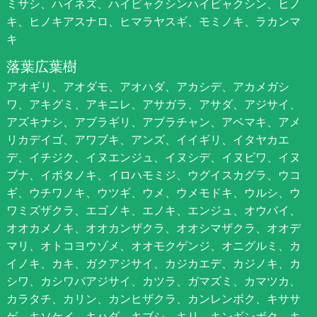
ミサシ、ハイネズ、ハイビャクシンハイビャクシン、ヒノ
キ、ヒノキアスナロ、ヒマラヤスギ、モミノキ、ラカンマ
キ
落葉広葉樹
アオギリ、アオダモ、アオハダ、アカシデ、アカメガシ
ワ、アキグミ、アキニレ、アサガラ、アサダ、アジサイ、
アズキナシ、アブラギリ、アブラチャン、アベマキ、アメ
リカデイゴ、アワブキ、アンズ、イイギリ、イタヤカエ
デ、イチジク、イヌエンジュ、イヌシデ、イヌビワ、イヌ
ブナ、イボタノキ、イロハモミジ、ウグイスカグラ、ウコ
ギ、ウチワノキ、ウツギ、ウメ、ウメモドキ、ウルシ、ウ
ワミズザクラ、エゴノキ、エノキ、エンジュ、オウバイ、
オオカメノキ、オオカンザクラ、オオシマザクラ、オオデ
マリ、オトコヨウゾメ、オオモクゲンジ、オニグルミ、カ
イノキ、カキ、ガクアジサイ、カジカエデ、カジノキ、カ
シワ、カシワバアジサイ、カツラ、ガマズミ、カマツカ、
カラタチ、カリン、カンヒザクラ、カンレンボク、キササ
ゲ、キソケイ、キハダ、キブシ、キリ、キンギンボク、キ