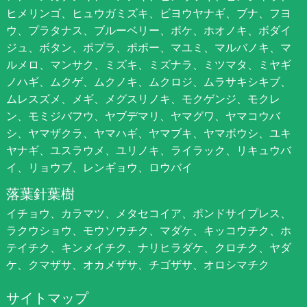
ヒメリンゴ、ヒュウガミズキ、ビヨウヤナギ、ブナ、フヨ
ウ、プラタナス、ブルーベリー、ボケ、ホオノキ、ボダイ
ジュ、ボタン、ポプラ、ポポー、マユミ、マルバノキ、マ
ルメロ、マンサク、ミズキ、ミズナラ、ミツマタ、ミヤギ
ノハギ、ムクゲ、ムクノキ、ムクロジ、ムラサキシキブ、
ムレスズメ、メギ、メグスリノキ、モクゲンジ、モクレ
ン、モミジバフウ、ヤブデマリ、ヤマグワ、ヤマコウバ
シ、ヤマザクラ、ヤマハギ、ヤマブキ、ヤマボウシ、ユキ
ヤナギ、ユスラウメ、ユリノキ、ライラック、リキュウバ
イ、リョウブ、レンギョウ、ロウバイ
落葉針葉樹
イチョウ、カラマツ、メタセコイア、ポンドサイプレス、
ラクウショウ、モウソウチク、マダケ、キッコウチク、ホ
テイチク、キンメイチク、ナリヒラダケ、クロチク、ヤダ
ケ、クマザサ、オカメザサ、チゴザサ、オロシマチク
サイトマップ