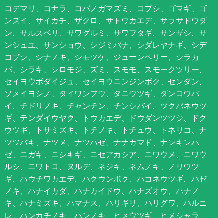
コデマリ、コナラ、コバノガマズミ、コブシ、ゴマギ、ゴ
ンズイ、サイカチ、ザクロ、サトウカエデ、サラサドウダ
ン、サルスベリ、サワグルミ、サワフタギ、サンザシ、サ
ンシュユ、サンショウ、シジミバナ、シダレヤナギ、シデ
コブシ、シナノキ、シモツケ、ジューンベリー、シラカ
バ、シラキ、シロモジ、ズミ、スモモ、スモークツリー、
セイヨウボダイジュ、セイヨウニンジンボク、センダン、
ソメイヨシノ、タイワンフウ、タニウツギ、ダンコウバ
イ、チドリノキ、チャンチン、チンシバイ、ツクバネウツ
ギ、テンダイウヤク、トウカエデ、ドウダンツツジ、ドク
ウツギ、トサミズキ、トチノキ、トチュウ、トネリコ、ナ
ツツバキ、ナツメ、ナツハゼ、ナナカマド、ナンキンハ
ゼ、ニガキ、ニシキギ、ニセアカシア、ニワウメ、ニワウ
ルシ、ニワトコ、ヌルデ、ネジキ、ネムノキ、ノリウツ
ギ、ハウチワカエデ、ハクウンボク、ハコネウツギ、ハゼ
ノキ、ハナイカダ、ハナカイドウ、ハナズオウ、ハナノ
キ、ハナミズキ、ハマナス、ハリギリ、ハリグワ、ハルニ
レ、ハンカチノキ、ハンノキ、ヒメウツギ、ヒメシャラ、