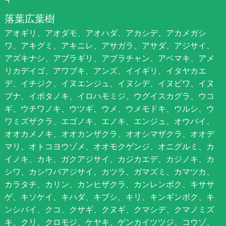
落葉広葉樹
アオギリ、アオダモ、アオハダ、アカシデ、アカメガシ
ワ、アキグミ、アキニレ、アサガラ、アサダ、アジサイ、
アズキナシ、アブラギリ、アブラチャン、アベマキ、アメ
リカデイゴ、アワブキ、アンズ、イイギリ、イタヤカエ
デ、イチジク、イヌエンジュ、イヌシデ、イヌビワ、イヌ
ブナ、イボタノキ、イロハモミジ、ウグイスカグラ、ウコ
ギ、ウチワノキ、ウツギ、ウメ、ウメモドキ、ウルシ、ウ
ワミズザクラ、エゴノキ、エノキ、エンジュ、オウバイ、
オオカメノキ、オオカンザクラ、オオシマザクラ、オオデ
マリ、オトコヨウゾメ、オオモクゲンジ、オニグルミ、カ
イノキ、カキ、ガクアジサイ、カジカエデ、カジノキ、カ
シワ、カシワバアジサイ、カツラ、ガマズミ、カマツカ、
カラタチ、カリン、カンヒザクラ、カンレンボク、キササ
ゲ、キソケイ、キハダ、キブシ、キリ、キンギンボク、キ
ンシバイ、クコ、クサギ、クヌギ、クマシデ、クマノミズ
キ、クリ、クロモジ、ケヤキ、ゲンカイツツジ、コウゾ、