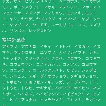
ラカンサス、ビワ、プリペット、ベニカナメ、ベニカナメ
モチ、ボックスウッド、マサキ、マテバシイ、マホニアコ
ンヒューサ、マメツゲ、マンリョウ、モチノキ、モッコ
ク、ヤシ、ヤツデ、ヤブコウジ、ヤブツバキ、ヤブニッケ
イ、ヤマグルマ、ヤマモモ、ユーカリノキ、ユズ、ユズリ
ハ、リンボク、レッドロビン
常緑針葉樹
アカマツ、アスナロ、イチイ、イトヒバ、イヌガヤ、イヌ
マキ、ウラジロモミ、エゾマツ、カイヅカイブキ、カヤ、
キャラボク、クジャクヒバ、クロベ、クロマツ、コウヤマ
キ、コウヨウザン、コノテガシワ、コメツガ、ゴヨウマ
ツ、コニファー、ゴールドクレスト、サワラ、シノブヒ
バ、シラビソ、スギ、ダイオウショウ、タギョウショウ、
チャボヒバ、チョウセンマキ、ツガ、テーダマツ、ドイ、
ツトウヒ、トウヒ、ナギナギ、ペディアニオイヒバ、ネズ
ミサシ、ハイネズ、ハイビャクシンハイビャクシン、ヒノ
キ、ヒノキアスナロ、ヒマラヤスギ、モミノキ、ラカンマ
キ