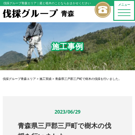
伐採グループ青森エリア
｜庭と植木のことならおまかせください
メニュー
青森
toggle
naviga
施工事例
伐採グループ青森エリア
>
施工実績
>
青森県三戸郡三戸町で樹木の伐採を行いました。
2023/06/29
青森県三戸郡三戸町で樹木の伐