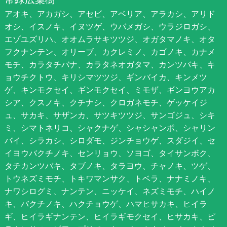
アオキ、アカガシ、アセビ、アベリア、アラカシ、アリド
オシ、イスノキ、イヌツゲ、ウバメガシ、ウラジロガシ、
エゾユズリハ、オオムラサキツツジ、オガタマノキ、オタ
フクナンテン、オリーブ、カクレミノ、カゴノキ、カナメ
モチ、カラタチバナ、カラタネオガタマ、カンツバキ、キ
ョウチクトウ、キリシマツツジ、ギンバイカ、キンメツ
ゲ、キンモクセイ、ギンモクセイ、ミモザ、ギンヨウアカ
シア、クスノキ、クチナシ、クロガネモチ、ゲッケイジ
ュ、サカキ、サザンカ、サツキツツジ、サンゴジュ、シキ
ミ、シマトネリコ、シャクナゲ、シャシャンポ、シャリン
バイ、シラカシ、シロダモ、ジンチョウゲ、スダジイ、セ
イヨウバクチノキ、センリョウ、ソヨゴ、タイサンボク、
タチカンツバキ、タブノキ、タラヨウ、チャノキ、ツゲ、
トウネズミモチ、トキワマンサク、トベラ、ナナミノキ、
ナワシログミ、ナンテン、ニッケイ、ネズミモチ、ハイノ
キ、バクチノキ、ハクチョウゲ、ハマヒサカキ、ヒイラ
ギ、ヒイラギナンテン、ヒイラギモクセイ、ヒサカキ、ピ