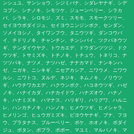
ンシュユ、サンショウ、シジミバナ、シダレヤナギ、シデ
コブシ、シナノキ、シモツケ、ジューンベリー、シラカ
バ、シラキ、シロモジ、ズミ、スモモ、スモークツリー、
セイヨウボダイジュ、セイヨウニンジンボク、センダン、
ソメイヨシノ、タイワンフウ、タニウツギ、ダンコウバ
イ、チドリノキ、チャンチン、チンシバイ、ツクバネウツ
ギ、テンダイウヤク、トウカエデ、ドウダンツツジ、ドク
ウツギ、トサミズキ、トチノキ、トチュウ、トネリコ、ナ
ツツバキ、ナツメ、ナツハゼ、ナナカマド、ナンキンハ
ゼ、ニガキ、ニシキギ、ニセアカシア、ニワウメ、ニワウ
ルシ、ニワトコ、ヌルデ、ネジキ、ネムノキ、ノリウツ
ギ、ハウチワカエデ、ハクウンボク、ハコネウツギ、ハゼ
ノキ、ハナイカダ、ハナカイドウ、ハナズオウ、ハナノ
キ、ハナミズキ、ハマナス、ハリギリ、ハリグワ、ハルニ
レ、ハンカチノキ、ハンノキ、ヒメウツギ、ヒメシャラ、
ヒメリンゴ、ヒュウガミズキ、ビヨウヤナギ、ブナ、フヨ
ウ、プラタナス、ブルーベリー、ボケ、ホオノキ、ボダイ
ジュ、ボタン、ポプラ、ポポー、マユミ、マルバノキ、マ