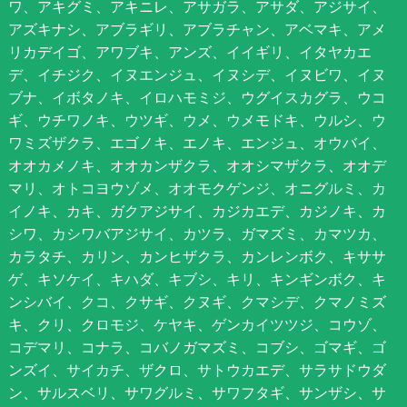
ワ、アキグミ、アキニレ、アサガラ、アサダ、アジサイ、
アズキナシ、アブラギリ、アブラチャン、アベマキ、アメ
リカデイゴ、アワブキ、アンズ、イイギリ、イタヤカエ
デ、イチジク、イヌエンジュ、イヌシデ、イヌビワ、イヌ
ブナ、イボタノキ、イロハモミジ、ウグイスカグラ、ウコ
ギ、ウチワノキ、ウツギ、ウメ、ウメモドキ、ウルシ、ウ
ワミズザクラ、エゴノキ、エノキ、エンジュ、オウバイ、
オオカメノキ、オオカンザクラ、オオシマザクラ、オオデ
マリ、オトコヨウゾメ、オオモクゲンジ、オニグルミ、カ
イノキ、カキ、ガクアジサイ、カジカエデ、カジノキ、カ
シワ、カシワバアジサイ、カツラ、ガマズミ、カマツカ、
カラタチ、カリン、カンヒザクラ、カンレンボク、キササ
ゲ、キソケイ、キハダ、キブシ、キリ、キンギンボク、キ
ンシバイ、クコ、クサギ、クヌギ、クマシデ、クマノミズ
キ、クリ、クロモジ、ケヤキ、ゲンカイツツジ、コウゾ、
コデマリ、コナラ、コバノガマズミ、コブシ、ゴマギ、ゴ
ンズイ、サイカチ、ザクロ、サトウカエデ、サラサドウダ
ン、サルスベリ、サワグルミ、サワフタギ、サンザシ、サ