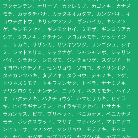
フクナンテン、オリーブ、カクレミノ、カゴノキ、カナメ
モチ、カラタチバナ、カラタネオガタマ、カンツバキ、キ
ョウチクトウ、キリシマツツジ、ギンバイカ、キンメツ
ゲ、キンモクセイ、ギンモクセイ、ミモザ、ギンヨウアカ
シア、クスノキ、クチナシ、クロガネモチ、ゲッケイジ
ュ、サカキ、サザンカ、サツキツツジ、サンゴジュ、シキ
ミ、シマトネリコ、シャクナゲ、シャシャンポ、シャリン
バイ、シラカシ、シロダモ、ジンチョウゲ、スダジイ、セ
イヨウバクチノキ、センリョウ、ソヨゴ、タイサンボク、
タチカンツバキ、タブノキ、タラヨウ、チャノキ、ツゲ、
トウネズミモチ、トキワマンサク、トベラ、ナナミノキ、
ナワシログミ、ナンテン、ニッケイ、ネズミモチ、ハイノ
キ、バクチノキ、ハクチョウゲ、ハマヒサカキ、ヒイラ
ギ、ヒイラギナンテン、ヒイラギモクセイ、ヒサカキ、ピ
ラカンサス、ビワ、プリペット、ベニカナメ、ベニカナメ
モチ、ボックスウッド、マサキ、マテバシイ、マホニアコ
ンヒューサ、マメツゲ、マンリョウ、モチノキ、モッコ
ク、ヤシ、ヤツデ、ヤブコウジ、ヤブツバキ、ヤブニッケ