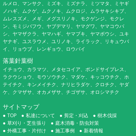
ルメロ、マンサク、ミズキ、ミズナラ、ミツマタ、ミヤギ
ノハギ、ムクゲ、ムクノキ、ムクロジ、ムラサキシキブ、
ムレスズメ、メギ、メグスリノキ、モクゲンジ、モクレ
ン、モミジバフウ、ヤブデマリ、ヤマグワ、ヤマコウバ
シ、ヤマザクラ、ヤマハギ、ヤマブキ、ヤマボウシ、ユキ
ヤナギ、ユスラウメ、ユリノキ、ライラック、リキュウバ
イ、リョウブ、レンギョウ、ロウバイ
落葉針葉樹
イチョウ、カラマツ、メタセコイア、ポンドサイプレス、
ラクウショウ、モウソウチク、マダケ、キッコウチク、ホ
テイチク、キンメイチク、ナリヒラダケ、クロチク、ヤダ
ケ、クマザサ、オカメザサ、チゴザサ、オロシマチク
サイトマップ
TOP
私達について
剪定・刈込
樹木伐採
草刈り・芝生張り
庭木消毒・防虫対策
外構工事・片付け
施工事例
新着情報