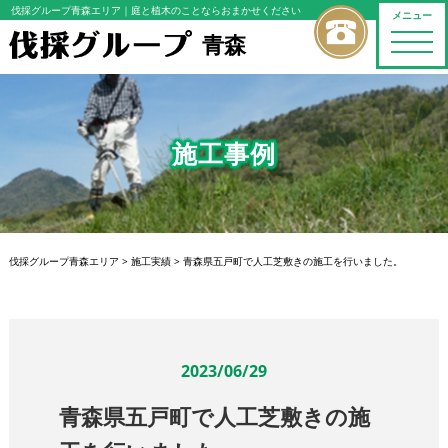
伐採グループ青森エリア
｜庭と植木のことならおまかせください
メニュー
青森
toggle
naviga
施工事例
伐採グループ青森エリア
>
施工実績
>
青森県五戸町で人工芝敷きの施工を行いました。
2023/06/29
青森県五戸町で人工芝敷きの施