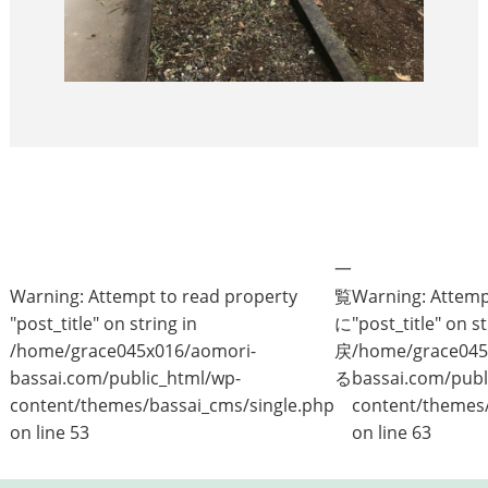
一
Warning
: Attempt to read property
覧
Warning
: Attem
"post_title" on string in
に
"post_title" on st
/home/grace045x016/aomori-
戻
/home/grace045
bassai.com/public_html/wp-
る
bassai.com/publ
content/themes/bassai_cms/single.php
content/themes/
on line
53
on line
63