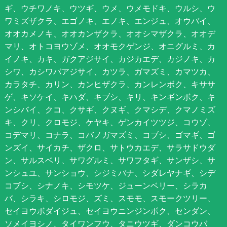
ギ、ウチワノキ、ウツギ、ウメ、ウメモドキ、ウルシ、ウ
ワミズザクラ、エゴノキ、エノキ、エンジュ、オウバイ、
オオカメノキ、オオカンザクラ、オオシマザクラ、オオデ
マリ、オトコヨウゾメ、オオモクゲンジ、オニグルミ、カ
イノキ、カキ、ガクアジサイ、カジカエデ、カジノキ、カ
シワ、カシワバアジサイ、カツラ、ガマズミ、カマツカ、
カラタチ、カリン、カンヒザクラ、カンレンボク、キササ
ゲ、キソケイ、キハダ、キブシ、キリ、キンギンボク、キ
ンシバイ、クコ、クサギ、クヌギ、クマシデ、クマノミズ
キ、クリ、クロモジ、ケヤキ、ゲンカイツツジ、コウゾ、
コデマリ、コナラ、コバノガマズミ、コブシ、ゴマギ、ゴ
ンズイ、サイカチ、ザクロ、サトウカエデ、サラサドウダ
ン、サルスベリ、サワグルミ、サワフタギ、サンザシ、サ
ンシュユ、サンショウ、シジミバナ、シダレヤナギ、シデ
コブシ、シナノキ、シモツケ、ジューンベリー、シラカ
バ、シラキ、シロモジ、ズミ、スモモ、スモークツリー、
セイヨウボダイジュ、セイヨウニンジンボク、センダン、
ソメイヨシノ、タイワンフウ、タニウツギ、ダンコウバ