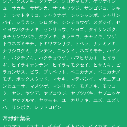
シア、クスノキ、クチナシ、クロガネモチ、ゲッケイジ
ュ、サカキ、サザンカ、サツキツツジ、サンゴジュ、シキ
ミ、シマトネリコ、シャクナゲ、シャシャンポ、シャリン
バイ、シラカシ、シロダモ、ジンチョウゲ、スダジイ、セ
イヨウバクチノキ、センリョウ、ソヨゴ、タイサンボク、
タチカンツバキ、タブノキ、タラヨウ、チャノキ、ツゲ、
トウネズミモチ、トキワマンサク、トベラ、ナナミノキ、
ナワシログミ、ナンテン、ニッケイ、ネズミモチ、ハイノ
キ、バクチノキ、ハクチョウゲ、ハマヒサカキ、ヒイラ
ギ、ヒイラギナンテン、ヒイラギモクセイ、ヒサカキ、ピ
ラカンサス、ビワ、プリペット、ベニカナメ、ベニカナメ
モチ、ボックスウッド、マサキ、マテバシイ、マホニアコ
ンヒューサ、マメツゲ、マンリョウ、モチノキ、モッコ
ク、ヤシ、ヤツデ、ヤブコウジ、ヤブツバキ、ヤブニッケ
イ、ヤマグルマ、ヤマモモ、ユーカリノキ、ユズ、ユズリ
ハ、リンボク、レッドロビン
常緑針葉樹
アカマツ、アスナロ、イチイ、イトヒバ、イヌガヤ、イヌ