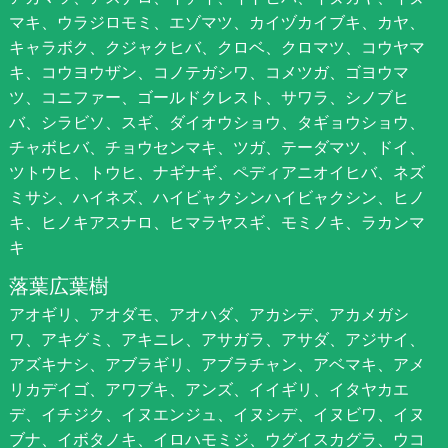
マキ、ウラジロモミ、エゾマツ、カイヅカイブキ、カヤ、
キャラボク、クジャクヒバ、クロベ、クロマツ、コウヤマ
キ、コウヨウザン、コノテガシワ、コメツガ、ゴヨウマ
ツ、コニファー、ゴールドクレスト、サワラ、シノブヒ
バ、シラビソ、スギ、ダイオウショウ、タギョウショウ、
チャボヒバ、チョウセンマキ、ツガ、テーダマツ、ドイ、
ツトウヒ、トウヒ、ナギナギ、ペディアニオイヒバ、ネズ
ミサシ、ハイネズ、ハイビャクシンハイビャクシン、ヒノ
キ、ヒノキアスナロ、ヒマラヤスギ、モミノキ、ラカンマ
キ
落葉広葉樹
アオギリ、アオダモ、アオハダ、アカシデ、アカメガシ
ワ、アキグミ、アキニレ、アサガラ、アサダ、アジサイ、
アズキナシ、アブラギリ、アブラチャン、アベマキ、アメ
リカデイゴ、アワブキ、アンズ、イイギリ、イタヤカエ
デ、イチジク、イヌエンジュ、イヌシデ、イヌビワ、イヌ
ブナ、イボタノキ、イロハモミジ、ウグイスカグラ、ウコ