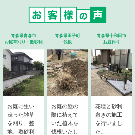
青森県青森市
青森県田子町
青森県十和田市
お庭草刈り・敷砂利
伐根
お庭作り
お庭に生い
お庭の壁の
花壇と砂利
茂った雑草
際に植えて
敷きの施工
を刈り、整
いた植木を
を行いまし
地、敷砂利
伐根いたし
た。