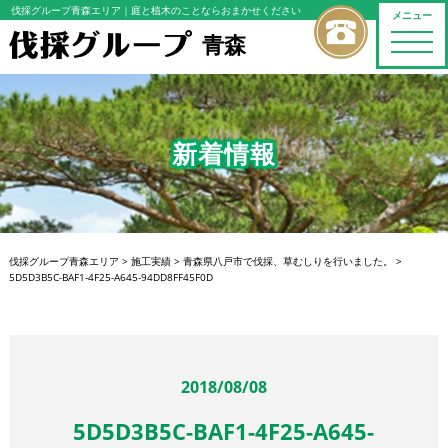
伐採グループ青森エリア
｜庭と植木のことならおまかせください
メニュー
青森
toggle
naviga
新着情報
伐採グループ青森エリア
>
施工実績
>
青森県八戸市で伐採、草むしりを行いました。
>
5D5D3B5C-BAF1-4F25-A645-94DD8FF45F0D
2018/08/08
5D5D3B5C-BAF1-4F25-A645-