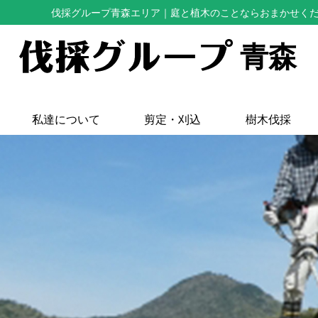
伐採グループ青森エリア
｜庭と植木のことならおまかせく
青森
私達について
剪定・刈込
樹木伐採