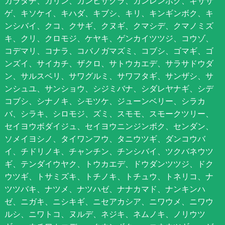
カラタチ、カリン、カンヒザクラ、カンレンボク、キササ
ゲ、キソケイ、キハダ、キブシ、キリ、キンギンボク、キ
ンシバイ、クコ、クサギ、クヌギ、クマシデ、クマノミズ
キ、クリ、クロモジ、ケヤキ、ゲンカイツツジ、コウゾ、
コデマリ、コナラ、コバノガマズミ、コブシ、ゴマギ、ゴ
ンズイ、サイカチ、ザクロ、サトウカエデ、サラサドウダ
ン、サルスベリ、サワグルミ、サワフタギ、サンザシ、サ
ンシュユ、サンショウ、シジミバナ、シダレヤナギ、シデ
コブシ、シナノキ、シモツケ、ジューンベリー、シラカ
バ、シラキ、シロモジ、ズミ、スモモ、スモークツリー、
セイヨウボダイジュ、セイヨウニンジンボク、センダン、
ソメイヨシノ、タイワンフウ、タニウツギ、ダンコウバ
イ、チドリノキ、チャンチン、チンシバイ、ツクバネウツ
ギ、テンダイウヤク、トウカエデ、ドウダンツツジ、ドク
ウツギ、トサミズキ、トチノキ、トチュウ、トネリコ、ナ
ツツバキ、ナツメ、ナツハゼ、ナナカマド、ナンキンハ
ゼ、ニガキ、ニシキギ、ニセアカシア、ニワウメ、ニワウ
ルシ、ニワトコ、ヌルデ、ネジキ、ネムノキ、ノリウツ