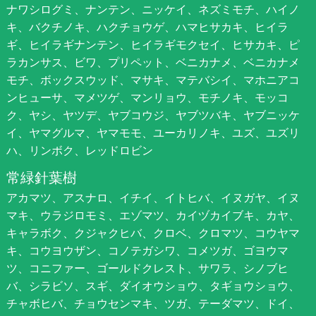
ナワシログミ、ナンテン、ニッケイ、ネズミモチ、ハイノ
キ、バクチノキ、ハクチョウゲ、ハマヒサカキ、ヒイラ
ギ、ヒイラギナンテン、ヒイラギモクセイ、ヒサカキ、ピ
ラカンサス、ビワ、プリペット、ベニカナメ、ベニカナメ
モチ、ボックスウッド、マサキ、マテバシイ、マホニアコ
ンヒューサ、マメツゲ、マンリョウ、モチノキ、モッコ
ク、ヤシ、ヤツデ、ヤブコウジ、ヤブツバキ、ヤブニッケ
イ、ヤマグルマ、ヤマモモ、ユーカリノキ、ユズ、ユズリ
ハ、リンボク、レッドロビン
常緑針葉樹
アカマツ、アスナロ、イチイ、イトヒバ、イヌガヤ、イヌ
マキ、ウラジロモミ、エゾマツ、カイヅカイブキ、カヤ、
キャラボク、クジャクヒバ、クロベ、クロマツ、コウヤマ
キ、コウヨウザン、コノテガシワ、コメツガ、ゴヨウマ
ツ、コニファー、ゴールドクレスト、サワラ、シノブヒ
バ、シラビソ、スギ、ダイオウショウ、タギョウショウ、
チャボヒバ、チョウセンマキ、ツガ、テーダマツ、ドイ、