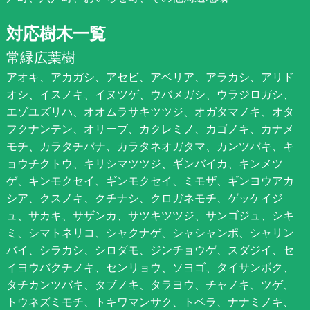
対応樹木一覧
常緑広葉樹
アオキ、アカガシ、アセビ、アベリア、アラカシ、アリド
オシ、イスノキ、イヌツゲ、ウバメガシ、ウラジロガシ、
エゾユズリハ、オオムラサキツツジ、オガタマノキ、オタ
フクナンテン、オリーブ、カクレミノ、カゴノキ、カナメ
モチ、カラタチバナ、カラタネオガタマ、カンツバキ、キ
ョウチクトウ、キリシマツツジ、ギンバイカ、キンメツ
ゲ、キンモクセイ、ギンモクセイ、ミモザ、ギンヨウアカ
シア、クスノキ、クチナシ、クロガネモチ、ゲッケイジ
ュ、サカキ、サザンカ、サツキツツジ、サンゴジュ、シキ
ミ、シマトネリコ、シャクナゲ、シャシャンポ、シャリン
バイ、シラカシ、シロダモ、ジンチョウゲ、スダジイ、セ
イヨウバクチノキ、センリョウ、ソヨゴ、タイサンボク、
タチカンツバキ、タブノキ、タラヨウ、チャノキ、ツゲ、
トウネズミモチ、トキワマンサク、トベラ、ナナミノキ、