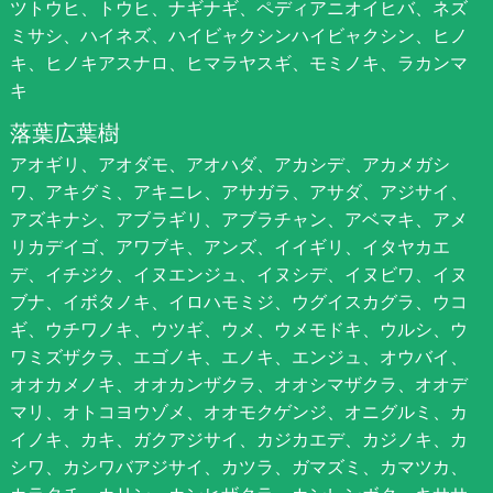
ツトウヒ、トウヒ、ナギナギ、ペディアニオイヒバ、ネズ
ミサシ、ハイネズ、ハイビャクシンハイビャクシン、ヒノ
キ、ヒノキアスナロ、ヒマラヤスギ、モミノキ、ラカンマ
キ
落葉広葉樹
アオギリ、アオダモ、アオハダ、アカシデ、アカメガシ
ワ、アキグミ、アキニレ、アサガラ、アサダ、アジサイ、
アズキナシ、アブラギリ、アブラチャン、アベマキ、アメ
リカデイゴ、アワブキ、アンズ、イイギリ、イタヤカエ
デ、イチジク、イヌエンジュ、イヌシデ、イヌビワ、イヌ
ブナ、イボタノキ、イロハモミジ、ウグイスカグラ、ウコ
ギ、ウチワノキ、ウツギ、ウメ、ウメモドキ、ウルシ、ウ
ワミズザクラ、エゴノキ、エノキ、エンジュ、オウバイ、
オオカメノキ、オオカンザクラ、オオシマザクラ、オオデ
マリ、オトコヨウゾメ、オオモクゲンジ、オニグルミ、カ
イノキ、カキ、ガクアジサイ、カジカエデ、カジノキ、カ
シワ、カシワバアジサイ、カツラ、ガマズミ、カマツカ、