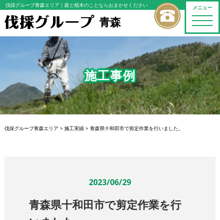
伐採グループ青森エリア
｜庭と植木のことならおまかせください
メニュー
青森
toggle
naviga
施工事例
伐採グループ青森エリア
>
施工実績
>
青森県十和田市で剪定作業を行いました。
2023/06/29
青森県十和田市で剪定作業を行