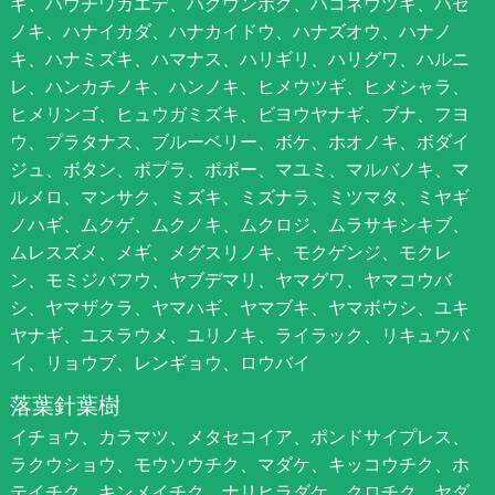
ギ、ハウチワカエデ、ハクウンボク、ハコネウツギ、ハゼ
ノキ、ハナイカダ、ハナカイドウ、ハナズオウ、ハナノ
キ、ハナミズキ、ハマナス、ハリギリ、ハリグワ、ハルニ
レ、ハンカチノキ、ハンノキ、ヒメウツギ、ヒメシャラ、
ヒメリンゴ、ヒュウガミズキ、ビヨウヤナギ、ブナ、フヨ
ウ、プラタナス、ブルーベリー、ボケ、ホオノキ、ボダイ
ジュ、ボタン、ポプラ、ポポー、マユミ、マルバノキ、マ
ルメロ、マンサク、ミズキ、ミズナラ、ミツマタ、ミヤギ
ノハギ、ムクゲ、ムクノキ、ムクロジ、ムラサキシキブ、
ムレスズメ、メギ、メグスリノキ、モクゲンジ、モクレ
ン、モミジバフウ、ヤブデマリ、ヤマグワ、ヤマコウバ
シ、ヤマザクラ、ヤマハギ、ヤマブキ、ヤマボウシ、ユキ
ヤナギ、ユスラウメ、ユリノキ、ライラック、リキュウバ
イ、リョウブ、レンギョウ、ロウバイ
落葉針葉樹
イチョウ、カラマツ、メタセコイア、ポンドサイプレス、
ラクウショウ、モウソウチク、マダケ、キッコウチク、ホ
テイチク、キンメイチク、ナリヒラダケ、クロチク、ヤダ