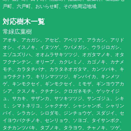
戸町、六戸町、おいらせ町、その他周辺地域
対応樹木一覧
常緑広葉樹
アオキ、アカガシ、アセビ、アベリア、アラカシ、アリド
オシ、イスノキ、イヌツゲ、ウバメガシ、ウラジロガシ、
エゾユズリハ、オオムラサキツツジ、オガタマノキ、オタ
フクナンテン、オリーブ、カクレミノ、カゴノキ、カナメ
モチ、カラタチバナ、カラタネオガタマ、カンツバキ、キ
ョウチクトウ、キリシマツツジ、ギンバイカ、キンメツ
ゲ、キンモクセイ、ギンモクセイ、ミモザ、ギンヨウアカ
シア、クスノキ、クチナシ、クロガネモチ、ゲッケイジ
ュ、サカキ、サザンカ、サツキツツジ、サンゴジュ、シキ
ミ、シマトネリコ、シャクナゲ、シャシャンポ、シャリン
バイ、シラカシ、シロダモ、ジンチョウゲ、スダジイ、セ
イヨウバクチノキ、センリョウ、ソヨゴ、タイサンボク、
タチカンツバキ、タブノキ、タラヨウ、チャノキ、ツゲ、