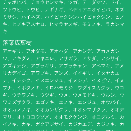
チャボヒバ、チョウセンマキ、ツガ、テーダマツ、ドイ、
ツトウヒ、トウヒ、ナギナギ、ペディアニオイヒバ、ネズ
ミサシ、ハイネズ、ハイビャクシンハイビャクシン、ヒノ
キ、ヒノキアスナロ、ヒマラヤスギ、モミノキ、ラカンマ
キ
落葉広葉樹
アオギリ、アオダモ、アオハダ、アカシデ、アカメガシ
ワ、アキグミ、アキニレ、アサガラ、アサダ、アジサイ、
アズキナシ、アブラギリ、アブラチャン、アベマキ、アメ
リカデイゴ、アワブキ、アンズ、イイギリ、イタヤカエ
デ、イチジク、イヌエンジュ、イヌシデ、イヌビワ、イヌ
ブナ、イボタノキ、イロハモミジ、ウグイスカグラ、ウコ
ギ、ウチワノキ、ウツギ、ウメ、ウメモドキ、ウルシ、ウ
ワミズザクラ、エゴノキ、エノキ、エンジュ、オウバイ、
オオカメノキ、オオカンザクラ、オオシマザクラ、オオデ
マリ、オトコヨウゾメ、オオモクゲンジ、オニグルミ、カ
イノキ、カキ、ガクアジサイ、カジカエデ、カジノキ、カ