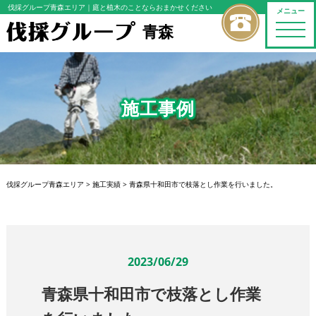
伐採グループ青森エリア
｜庭と植木のことならおまかせください
メニュー
青森
toggle
naviga
施工事例
伐採グループ青森エリア
>
施工実績
>
青森県十和田市で枝落とし作業を行いました。
2023/06/29
青森県十和田市で枝落とし作業