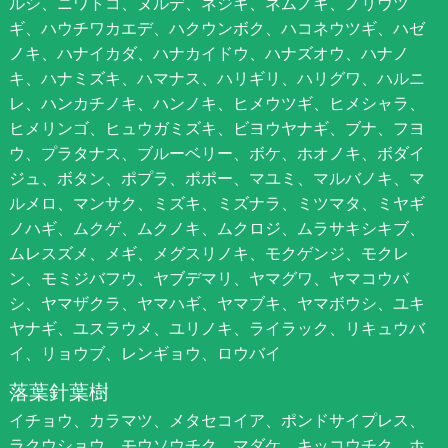
ルシ、ニワトコ、ヌルデ、ネジキ、ネムノキ、ノリウツ
ギ、ハウチワカエデ、ハクウンボク、ハコネウツギ、ハゼ
ノキ、ハナイカダ、ハナカイドウ、ハナズオウ、ハナノ
キ、ハナミズキ、ハマナス、ハリギリ、ハリグワ、ハルニ
レ、ハンカチノキ、ハンノキ、ヒメウツギ、ヒメシャラ、
ヒメリンゴ、ヒュウガミズキ、ビヨウヤナギ、ブナ、フヨ
ウ、プラタナス、ブルーベリー、ボケ、ホオノキ、ボダイ
ジュ、ボタン、ポプラ、ポポー、マユミ、マルバノキ、マ
ルメロ、マンサク、ミズキ、ミズナラ、ミツマタ、ミヤギ
ノハギ、ムクゲ、ムクノキ、ムクロジ、ムラサキシキブ、
ムレスズメ、メギ、メグスリノキ、モクゲンジ、モクレ
ン、モミジバフウ、ヤブデマリ、ヤマグワ、ヤマコウバ
シ、ヤマザクラ、ヤマハギ、ヤマブキ、ヤマボウシ、ユキ
ヤナギ、ユスラウメ、ユリノキ、ライラック、リキュウバ
イ、リョウブ、レンギョウ、ロウバイ
落葉針葉樹
イチョウ、カラマツ、メタセコイア、ポンドサイプレス、
ラクウショウ、モウソウチク、マダケ、キッコウチク、ホ