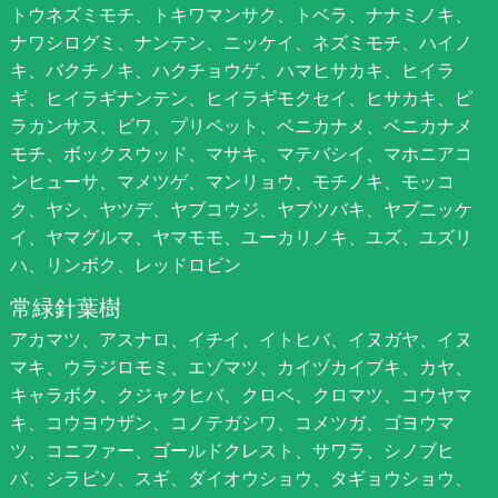
トウネズミモチ、トキワマンサク、トベラ、ナナミノキ、
ナワシログミ、ナンテン、ニッケイ、ネズミモチ、ハイノ
キ、バクチノキ、ハクチョウゲ、ハマヒサカキ、ヒイラ
ギ、ヒイラギナンテン、ヒイラギモクセイ、ヒサカキ、ピ
ラカンサス、ビワ、プリペット、ベニカナメ、ベニカナメ
モチ、ボックスウッド、マサキ、マテバシイ、マホニアコ
ンヒューサ、マメツゲ、マンリョウ、モチノキ、モッコ
ク、ヤシ、ヤツデ、ヤブコウジ、ヤブツバキ、ヤブニッケ
イ、ヤマグルマ、ヤマモモ、ユーカリノキ、ユズ、ユズリ
ハ、リンボク、レッドロビン
常緑針葉樹
アカマツ、アスナロ、イチイ、イトヒバ、イヌガヤ、イヌ
マキ、ウラジロモミ、エゾマツ、カイヅカイブキ、カヤ、
キャラボク、クジャクヒバ、クロベ、クロマツ、コウヤマ
キ、コウヨウザン、コノテガシワ、コメツガ、ゴヨウマ
ツ、コニファー、ゴールドクレスト、サワラ、シノブヒ
バ、シラビソ、スギ、ダイオウショウ、タギョウショウ、