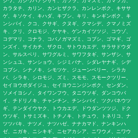
シワ、カシワバアジサイ、カツラ、ガマズミ、カマツカ、
カラタチ、カリン、カンヒザクラ、カンレンボク、キササ
ゲ、キソケイ、キハダ、キブシ、キリ、キンギンボク、キ
ンシバイ、クコ、クサギ、クヌギ、クマシデ、クマノミズ
キ、クリ、クロモジ、ケヤキ、ゲンカイツツジ、コウゾ、
コデマリ、コナラ、コバノガマズミ、コブシ、ゴマギ、ゴ
ンズイ、サイカチ、ザクロ、サトウカエデ、サラサドウダ
ン、サルスベリ、サワグルミ、サワフタギ、サンザシ、サ
ンシュユ、サンショウ、シジミバナ、シダレヤナギ、シデ
コブシ、シナノキ、シモツケ、ジューンベリー、シラカ
バ、シラキ、シロモジ、ズミ、スモモ、スモークツリー、
セイヨウボダイジュ、セイヨウニンジンボク、センダン、
ソメイヨシノ、タイワンフウ、タニウツギ、ダンコウバ
イ、チドリノキ、チャンチン、チンシバイ、ツクバネウツ
ギ、テンダイウヤク、トウカエデ、ドウダンツツジ、ドク
ウツギ、トサミズキ、トチノキ、トチュウ、トネリコ、ナ
ツツバキ、ナツメ、ナツハゼ、ナナカマド、ナンキンハ
ゼ、ニガキ、ニシキギ、ニセアカシア、ニワウメ、ニワウ