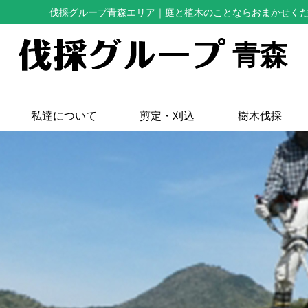
伐採グループ青森エリア
｜庭と植木のことならおまかせく
青森
私達について
剪定・刈込
樹木伐採