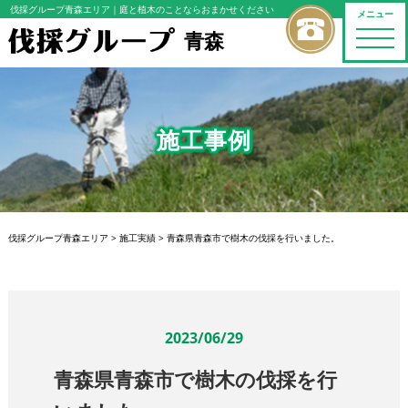
伐採グループ青森エリア
｜庭と植木のことならおまかせください
メニュー
青森
toggle
naviga
施工事例
伐採グループ青森エリア
>
施工実績
>
青森県青森市で樹木の伐採を行いました。
2023/06/29
青森県青森市で樹木の伐採を行