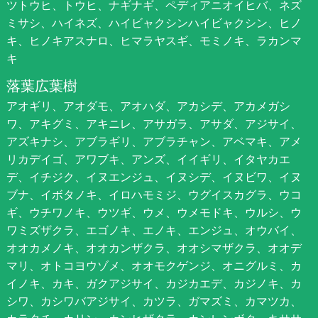
ツトウヒ、トウヒ、ナギナギ、ペディアニオイヒバ、ネズ
ミサシ、ハイネズ、ハイビャクシンハイビャクシン、ヒノ
キ、ヒノキアスナロ、ヒマラヤスギ、モミノキ、ラカンマ
キ
落葉広葉樹
アオギリ、アオダモ、アオハダ、アカシデ、アカメガシ
ワ、アキグミ、アキニレ、アサガラ、アサダ、アジサイ、
アズキナシ、アブラギリ、アブラチャン、アベマキ、アメ
リカデイゴ、アワブキ、アンズ、イイギリ、イタヤカエ
デ、イチジク、イヌエンジュ、イヌシデ、イヌビワ、イヌ
ブナ、イボタノキ、イロハモミジ、ウグイスカグラ、ウコ
ギ、ウチワノキ、ウツギ、ウメ、ウメモドキ、ウルシ、ウ
ワミズザクラ、エゴノキ、エノキ、エンジュ、オウバイ、
オオカメノキ、オオカンザクラ、オオシマザクラ、オオデ
マリ、オトコヨウゾメ、オオモクゲンジ、オニグルミ、カ
イノキ、カキ、ガクアジサイ、カジカエデ、カジノキ、カ
シワ、カシワバアジサイ、カツラ、ガマズミ、カマツカ、