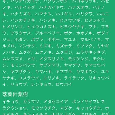
ギ、ハウチワカエデ、ハクウンボク、ハコネウツギ、ハゼ
ノキ、ハナイカダ、ハナカイドウ、ハナズオウ、ハナノ
キ、ハナミズキ、ハマナス、ハリギリ、ハリグワ、ハルニ
レ、ハンカチノキ、ハンノキ、ヒメウツギ、ヒメシャラ、
ヒメリンゴ、ヒュウガミズキ、ビヨウヤナギ、ブナ、フヨ
ウ、プラタナス、ブルーベリー、ボケ、ホオノキ、ボダイ
ジュ、ボタン、ポプラ、ポポー、マユミ、マルバノキ、マ
ルメロ、マンサク、ミズキ、ミズナラ、ミツマタ、ミヤギ
ノハギ、ムクゲ、ムクノキ、ムクロジ、ムラサキシキブ、
ムレスズメ、メギ、メグスリノキ、モクゲンジ、モクレ
ン、モミジバフウ、ヤブデマリ、ヤマグワ、ヤマコウバ
シ、ヤマザクラ、ヤマハギ、ヤマブキ、ヤマボウシ、ユキ
ヤナギ、ユスラウメ、ユリノキ、ライラック、リキュウバ
イ、リョウブ、レンギョウ、ロウバイ
落葉針葉樹
イチョウ、カラマツ、メタセコイア、ポンドサイプレス、
ラクウショウ、モウソウチク、マダケ、キッコウチク、ホ
テイチク、キンメイチク、ナリヒラダケ、クロチク、ヤダ