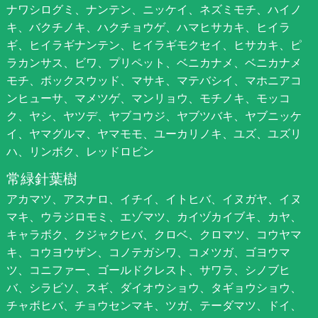
ナワシログミ、ナンテン、ニッケイ、ネズミモチ、ハイノ
キ、バクチノキ、ハクチョウゲ、ハマヒサカキ、ヒイラ
ギ、ヒイラギナンテン、ヒイラギモクセイ、ヒサカキ、ピ
ラカンサス、ビワ、プリペット、ベニカナメ、ベニカナメ
モチ、ボックスウッド、マサキ、マテバシイ、マホニアコ
ンヒューサ、マメツゲ、マンリョウ、モチノキ、モッコ
ク、ヤシ、ヤツデ、ヤブコウジ、ヤブツバキ、ヤブニッケ
イ、ヤマグルマ、ヤマモモ、ユーカリノキ、ユズ、ユズリ
ハ、リンボク、レッドロビン
常緑針葉樹
アカマツ、アスナロ、イチイ、イトヒバ、イヌガヤ、イヌ
マキ、ウラジロモミ、エゾマツ、カイヅカイブキ、カヤ、
キャラボク、クジャクヒバ、クロベ、クロマツ、コウヤマ
キ、コウヨウザン、コノテガシワ、コメツガ、ゴヨウマ
ツ、コニファー、ゴールドクレスト、サワラ、シノブヒ
バ、シラビソ、スギ、ダイオウショウ、タギョウショウ、
チャボヒバ、チョウセンマキ、ツガ、テーダマツ、ドイ、