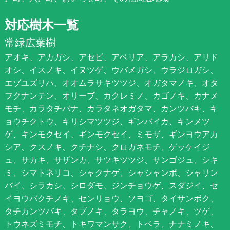
対応樹木一覧
常緑広葉樹
アオキ、アカガシ、アセビ、アベリア、アラカシ、アリド
オシ、イスノキ、イヌツゲ、ウバメガシ、ウラジロガシ、
エゾユズリハ、オオムラサキツツジ、オガタマノキ、オタ
フクナンテン、オリーブ、カクレミノ、カゴノキ、カナメ
モチ、カラタチバナ、カラタネオガタマ、カンツバキ、キ
ョウチクトウ、キリシマツツジ、ギンバイカ、キンメツ
ゲ、キンモクセイ、ギンモクセイ、ミモザ、ギンヨウアカ
シア、クスノキ、クチナシ、クロガネモチ、ゲッケイジ
ュ、サカキ、サザンカ、サツキツツジ、サンゴジュ、シキ
ミ、シマトネリコ、シャクナゲ、シャシャンポ、シャリン
バイ、シラカシ、シロダモ、ジンチョウゲ、スダジイ、セ
イヨウバクチノキ、センリョウ、ソヨゴ、タイサンボク、
タチカンツバキ、タブノキ、タラヨウ、チャノキ、ツゲ、
トウネズミモチ、トキワマンサク、トベラ、ナナミノキ、