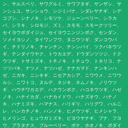
ン、サルスベリ、サワグルミ、サワフタギ、サンザシ、サ
ンシュユ、サンショウ、シジミバナ、シダレヤナギ、シデ
コブシ、シナノキ、シモツケ、ジューンベリー、シラカ
バ、シラキ、シロモジ、ズミ、スモモ、スモークツリー、
セイヨウボダイジュ、セイヨウニンジンボク、センダン、
ソメイヨシノ、タイワンフウ、タニウツギ、ダンコウバ
イ、チドリノキ、チャンチン、チンシバイ、ツクバネウツ
ギ、テンダイウヤク、トウカエデ、ドウダンツツジ、ドク
ウツギ、トサミズキ、トチノキ、トチュウ、トネリコ、ナ
ツツバキ、ナツメ、ナツハゼ、ナナカマド、ナンキンハ
ゼ、ニガキ、ニシキギ、ニセアカシア、ニワウメ、ニワウ
ルシ、ニワトコ、ヌルデ、ネジキ、ネムノキ、ノリウツ
ギ、ハウチワカエデ、ハクウンボク、ハコネウツギ、ハゼ
ノキ、ハナイカダ、ハナカイドウ、ハナズオウ、ハナノ
キ、ハナミズキ、ハマナス、ハリギリ、ハリグワ、ハルニ
レ、ハンカチノキ、ハンノキ、ヒメウツギ、ヒメシャラ、
ヒメリンゴ、ヒュウガミズキ、ビヨウヤナギ、ブナ、フヨ
ウ、プラタナス、ブルーベリー、ボケ、ホオノキ、ボダイ