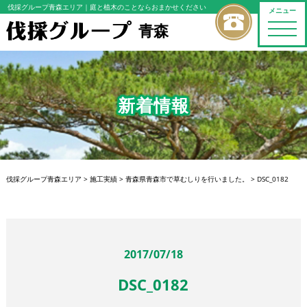
伐採グループ青森エリア
｜庭と植木のことならおまかせください
メニュー
青森
toggle
naviga
新着情報
伐採グループ青森エリア
>
施工実績
>
青森県青森市で草むしりを行いました。
>
DSC_0182
2017/07/18
DSC_0182