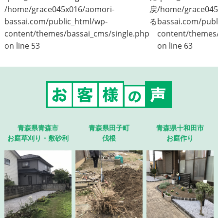
/home/grace045x016/aomori-
戻
/home/grace045
bassai.com/public_html/wp-
る
bassai.com/publ
content/themes/bassai_cms/single.php
content/themes/
on line
53
on line
63
青森県青森市
青森県田子町
青森県十和田市
お庭草刈り・敷砂利
伐根
お庭作り