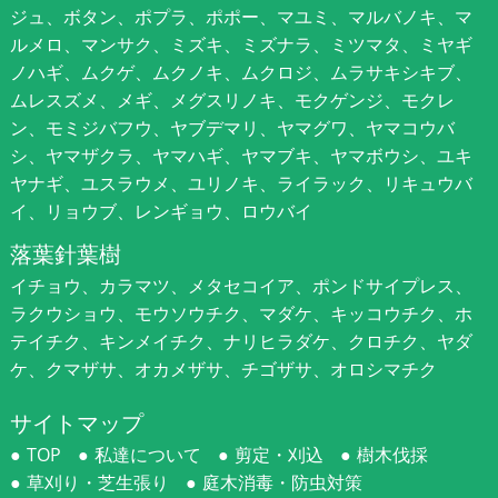
ジュ、ボタン、ポプラ、ポポー、マユミ、マルバノキ、マ
ルメロ、マンサク、ミズキ、ミズナラ、ミツマタ、ミヤギ
ノハギ、ムクゲ、ムクノキ、ムクロジ、ムラサキシキブ、
ムレスズメ、メギ、メグスリノキ、モクゲンジ、モクレ
ン、モミジバフウ、ヤブデマリ、ヤマグワ、ヤマコウバ
シ、ヤマザクラ、ヤマハギ、ヤマブキ、ヤマボウシ、ユキ
ヤナギ、ユスラウメ、ユリノキ、ライラック、リキュウバ
イ、リョウブ、レンギョウ、ロウバイ
落葉針葉樹
イチョウ、カラマツ、メタセコイア、ポンドサイプレス、
ラクウショウ、モウソウチク、マダケ、キッコウチク、ホ
テイチク、キンメイチク、ナリヒラダケ、クロチク、ヤダ
ケ、クマザサ、オカメザサ、チゴザサ、オロシマチク
サイトマップ
TOP
私達について
剪定・刈込
樹木伐採
草刈り・芝生張り
庭木消毒・防虫対策