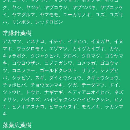
ク、ヤシ、ヤツデ、ヤブコウジ、ヤブツバキ、ヤブニッケ
イ、ヤマグルマ、ヤマモモ、ユーカリノキ、ユズ、ユズリ
ハ、リンボク、レッドロビン
常緑針葉樹
アカマツ、アスナロ、イチイ、イトヒバ、イヌガヤ、イヌ
マキ、ウラジロモミ、エゾマツ、カイヅカイブキ、カヤ、
キャラボク、クジャクヒバ、クロベ、クロマツ、コウヤマ
キ、コウヨウザン、コノテガシワ、コメツガ、ゴヨウマ
ツ、コニファー、ゴールドクレスト、サワラ、シノブヒ
バ、シラビソ、スギ、ダイオウショウ、タギョウショウ、
チャボヒバ、チョウセンマキ、ツガ、テーダマツ、ドイ、
ツトウヒ、トウヒ、ナギナギ、ペディアニオイヒバ、ネズ
ミサシ、ハイネズ、ハイビャクシンハイビャクシン、ヒノ
キ、ヒノキアスナロ、ヒマラヤスギ、モミノキ、ラカンマ
キ
落葉広葉樹