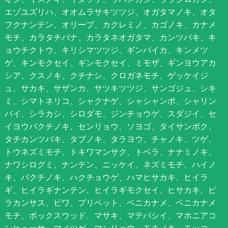
エゾユズリハ、オオムラサキツツジ、オガタマノキ、オタ
フクナンテン、オリーブ、カクレミノ、カゴノキ、カナメ
モチ、カラタチバナ、カラタネオガタマ、カンツバキ、キ
ョウチクトウ、キリシマツツジ、ギンバイカ、キンメツ
ゲ、キンモクセイ、ギンモクセイ、ミモザ、ギンヨウアカ
シア、クスノキ、クチナシ、クロガネモチ、ゲッケイジ
ュ、サカキ、サザンカ、サツキツツジ、サンゴジュ、シキ
ミ、シマトネリコ、シャクナゲ、シャシャンポ、シャリン
バイ、シラカシ、シロダモ、ジンチョウゲ、スダジイ、セ
イヨウバクチノキ、センリョウ、ソヨゴ、タイサンボク、
タチカンツバキ、タブノキ、タラヨウ、チャノキ、ツゲ、
トウネズミモチ、トキワマンサク、トベラ、ナナミノキ、
ナワシログミ、ナンテン、ニッケイ、ネズミモチ、ハイノ
キ、バクチノキ、ハクチョウゲ、ハマヒサカキ、ヒイラ
ギ、ヒイラギナンテン、ヒイラギモクセイ、ヒサカキ、ピ
ラカンサス、ビワ、プリペット、ベニカナメ、ベニカナメ
モチ、ボックスウッド、マサキ、マテバシイ、マホニアコ
ンヒューサ、マメツゲ、マンリョウ、モチノキ、モッコ