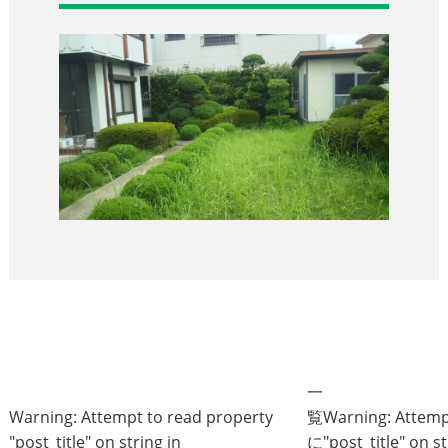
一
Warning
: Attempt to read property
覧
Warning
: Attem
"post_title" on string in
に
"post_title" on st