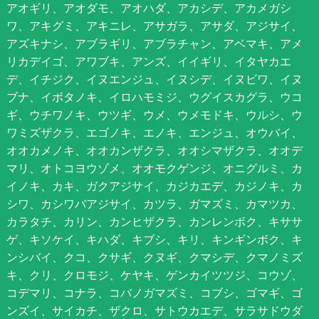
アオギリ、アオダモ、アオハダ、アカシデ、アカメガシ
ワ、アキグミ、アキニレ、アサガラ、アサダ、アジサイ、
アズキナシ、アブラギリ、アブラチャン、アベマキ、アメ
リカデイゴ、アワブキ、アンズ、イイギリ、イタヤカエ
デ、イチジク、イヌエンジュ、イヌシデ、イヌビワ、イヌ
ブナ、イボタノキ、イロハモミジ、ウグイスカグラ、ウコ
ギ、ウチワノキ、ウツギ、ウメ、ウメモドキ、ウルシ、ウ
ワミズザクラ、エゴノキ、エノキ、エンジュ、オウバイ、
オオカメノキ、オオカンザクラ、オオシマザクラ、オオデ
マリ、オトコヨウゾメ、オオモクゲンジ、オニグルミ、カ
イノキ、カキ、ガクアジサイ、カジカエデ、カジノキ、カ
シワ、カシワバアジサイ、カツラ、ガマズミ、カマツカ、
カラタチ、カリン、カンヒザクラ、カンレンボク、キササ
ゲ、キソケイ、キハダ、キブシ、キリ、キンギンボク、キ
ンシバイ、クコ、クサギ、クヌギ、クマシデ、クマノミズ
キ、クリ、クロモジ、ケヤキ、ゲンカイツツジ、コウゾ、
コデマリ、コナラ、コバノガマズミ、コブシ、ゴマギ、ゴ
ンズイ、サイカチ、ザクロ、サトウカエデ、サラサドウダ