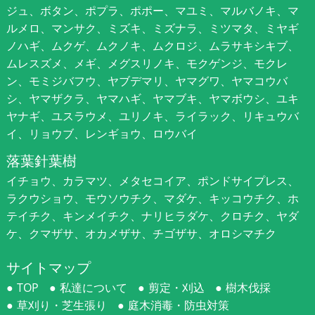
ジュ、ボタン、ポプラ、ポポー、マユミ、マルバノキ、マ
ルメロ、マンサク、ミズキ、ミズナラ、ミツマタ、ミヤギ
ノハギ、ムクゲ、ムクノキ、ムクロジ、ムラサキシキブ、
ムレスズメ、メギ、メグスリノキ、モクゲンジ、モクレ
ン、モミジバフウ、ヤブデマリ、ヤマグワ、ヤマコウバ
シ、ヤマザクラ、ヤマハギ、ヤマブキ、ヤマボウシ、ユキ
ヤナギ、ユスラウメ、ユリノキ、ライラック、リキュウバ
イ、リョウブ、レンギョウ、ロウバイ
落葉針葉樹
イチョウ、カラマツ、メタセコイア、ポンドサイプレス、
ラクウショウ、モウソウチク、マダケ、キッコウチク、ホ
テイチク、キンメイチク、ナリヒラダケ、クロチク、ヤダ
ケ、クマザサ、オカメザサ、チゴザサ、オロシマチク
サイトマップ
TOP
私達について
剪定・刈込
樹木伐採
草刈り・芝生張り
庭木消毒・防虫対策