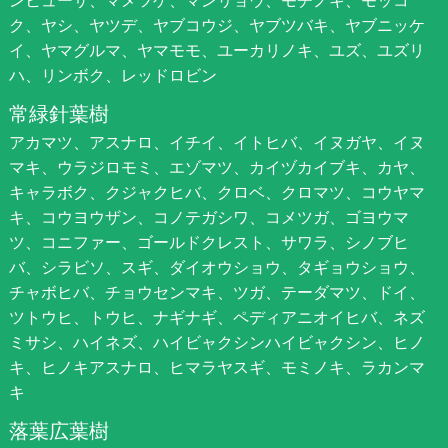
ク、ヤシ、ヤツデ、ヤブコウジ、ヤブツバキ、ヤブニッケ
イ、ヤマグルマ、ヤマモモ、ユーカリノキ、ユズ、ユズリ
ハ、リンボク、レッドロビン
常緑針葉樹
アカマツ、アスナロ、イチイ、イトヒバ、イヌガヤ、イヌ
マキ、ウラジロモミ、エゾマツ、カイヅカイブキ、カヤ、
キャラボク、クジャクヒバ、クロベ、クロマツ、コウヤマ
キ、コウヨウザン、コノテガシワ、コメツガ、ゴヨウマ
ツ、コニファー、ゴールドクレスト、サワラ、シノブヒ
バ、シラビソ、スギ、ダイオウショウ、タギョウショウ、
チャボヒバ、チョウセンマキ、ツガ、テーダマツ、ドイ、
ツトウヒ、トウヒ、ナギナギ、ペディアニオイヒバ、ネズ
ミサシ、ハイネズ、ハイビャクシンハイビャクシン、ヒノ
キ、ヒノキアスナロ、ヒマラヤスギ、モミノキ、ラカンマ
キ
落葉広葉樹