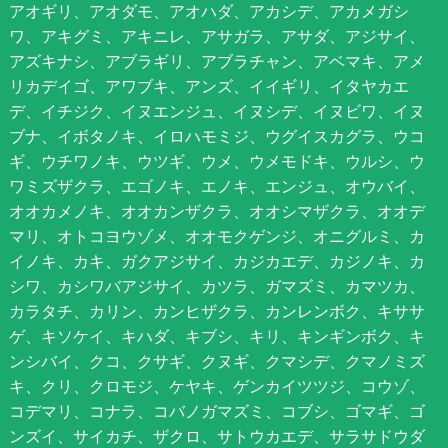
アオギリ、アオダモ、アオハダ、アカシデ、アカメガシ
ワ、アキグミ、アキニレ、アサガラ、アサダ、アジサイ、
アズキナシ、アブラギリ、アブラチャン、アベマキ、アメ
リカデイゴ、アワブキ、アンズ、イイギリ、イタヤカエ
デ、イチジク、イヌエンジュ、イヌシデ、イヌビワ、イヌ
ブナ、イボタノキ、イロハモミジ、ウグイスカグラ、ウコ
ギ、ウチワノキ、ウツギ、ウメ、ウメモドキ、ウルシ、ウ
ワミズザクラ、エゴノキ、エノキ、エンジュ、オウバイ、
オオカメノキ、オオカンザクラ、オオシマザクラ、オオデ
マリ、オトコヨウゾメ、オオモクゲンジ、オニグルミ、カ
イノキ、カキ、ガクアジサイ、カジカエデ、カジノキ、カ
シワ、カシワバアジサイ、カツラ、ガマズミ、カマツカ、
カラタチ、カリン、カンヒザクラ、カンレンボク、キササ
ゲ、キソケイ、キハダ、キブシ、キリ、キンギンボク、キ
ンシバイ、クコ、クサギ、クヌギ、クマシデ、クマノミズ
キ、クリ、クロモジ、ケヤキ、ゲンカイツツジ、コウゾ、
コデマリ、コナラ、コバノガマズミ、コブシ、ゴマギ、ゴ
ンズイ、サイカチ、ザクロ、サトウカエデ、サラサドウダ