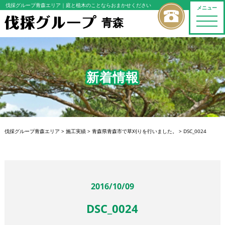
伐採グループ青森エリア
｜庭と植木のことならおまかせください
メニュー
青森
toggle
naviga
新着情報
伐採グループ青森エリア
>
施工実績
>
青森県青森市で草刈りを行いました。
>
DSC_0024
2016/10/09
DSC_0024