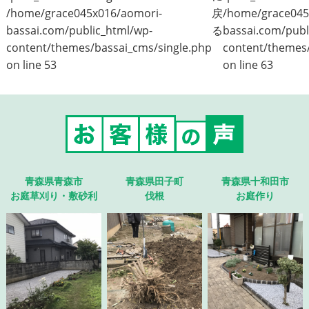
/home/grace045x016/aomori-
戻
/home/grace045
bassai.com/public_html/wp-
る
bassai.com/publ
content/themes/bassai_cms/single.php
content/themes/
on line
53
on line
63
青森県青森市
青森県田子町
青森県十和田市
お庭草刈り・敷砂利
伐根
お庭作り