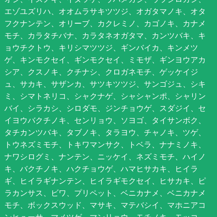
エゾユズリハ、オオムラサキツツジ、オガタマノキ、オタ
フクナンテン、オリーブ、カクレミノ、カゴノキ、カナメ
モチ、カラタチバナ、カラタネオガタマ、カンツバキ、キ
ョウチクトウ、キリシマツツジ、ギンバイカ、キンメツ
ゲ、キンモクセイ、ギンモクセイ、ミモザ、ギンヨウアカ
シア、クスノキ、クチナシ、クロガネモチ、ゲッケイジ
ュ、サカキ、サザンカ、サツキツツジ、サンゴジュ、シキ
ミ、シマトネリコ、シャクナゲ、シャシャンポ、シャリン
バイ、シラカシ、シロダモ、ジンチョウゲ、スダジイ、セ
イヨウバクチノキ、センリョウ、ソヨゴ、タイサンボク、
タチカンツバキ、タブノキ、タラヨウ、チャノキ、ツゲ、
トウネズミモチ、トキワマンサク、トベラ、ナナミノキ、
ナワシログミ、ナンテン、ニッケイ、ネズミモチ、ハイノ
キ、バクチノキ、ハクチョウゲ、ハマヒサカキ、ヒイラ
ギ、ヒイラギナンテン、ヒイラギモクセイ、ヒサカキ、ピ
ラカンサス、ビワ、プリペット、ベニカナメ、ベニカナメ
モチ、ボックスウッド、マサキ、マテバシイ、マホニアコ
ンヒューサ、マメツゲ、マンリョウ、モチノキ、モッコ