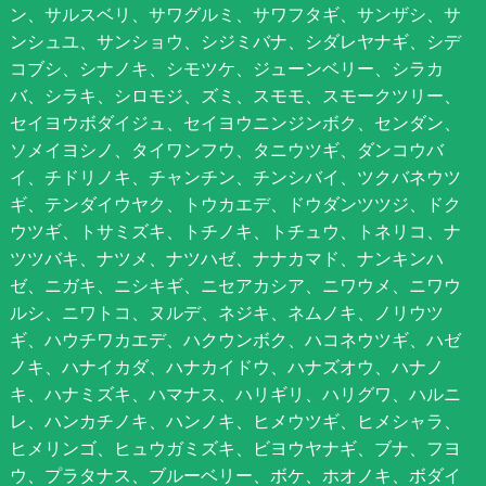
ン、サルスベリ、サワグルミ、サワフタギ、サンザシ、サ
ンシュユ、サンショウ、シジミバナ、シダレヤナギ、シデ
コブシ、シナノキ、シモツケ、ジューンベリー、シラカ
バ、シラキ、シロモジ、ズミ、スモモ、スモークツリー、
セイヨウボダイジュ、セイヨウニンジンボク、センダン、
ソメイヨシノ、タイワンフウ、タニウツギ、ダンコウバ
イ、チドリノキ、チャンチン、チンシバイ、ツクバネウツ
ギ、テンダイウヤク、トウカエデ、ドウダンツツジ、ドク
ウツギ、トサミズキ、トチノキ、トチュウ、トネリコ、ナ
ツツバキ、ナツメ、ナツハゼ、ナナカマド、ナンキンハ
ゼ、ニガキ、ニシキギ、ニセアカシア、ニワウメ、ニワウ
ルシ、ニワトコ、ヌルデ、ネジキ、ネムノキ、ノリウツ
ギ、ハウチワカエデ、ハクウンボク、ハコネウツギ、ハゼ
ノキ、ハナイカダ、ハナカイドウ、ハナズオウ、ハナノ
キ、ハナミズキ、ハマナス、ハリギリ、ハリグワ、ハルニ
レ、ハンカチノキ、ハンノキ、ヒメウツギ、ヒメシャラ、
ヒメリンゴ、ヒュウガミズキ、ビヨウヤナギ、ブナ、フヨ
ウ、プラタナス、ブルーベリー、ボケ、ホオノキ、ボダイ