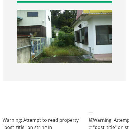
一
Warning
: Attempt to read property
覧
Warning
: Attem
"post_title" on string in
に
"post_title" on st